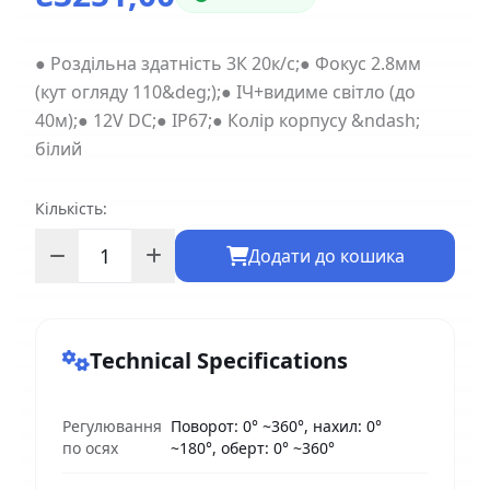
● Роздільна здатність 3К 20к/с;● Фокус 2.8мм
(кут огляду 110&deg;);● ІЧ+видиме світло (до
40м);● 12V DC;● IP67;● Колір корпусу &ndash;
білий
Кількість:
Додати до кошика
Technical Specifications
Регулювання
Поворот: 0° ~360°, нахил: 0°
по осях
~180°, оберт: 0° ~360°