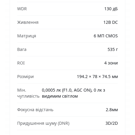
WDR
130 дБ
Живлення
12В DC
Матриця
6 МП CMOS
Вага
535 г
ROI
4 зони
Розміри
194.2 × 78 × 74.5 мм
Мін.
0,0005 лк (F1.0, AGC ON), 0 лк з
чутливість
видимим світлом
Фокусна відстань
2.8мм
Придушення шуму (DNR)
3D/2D