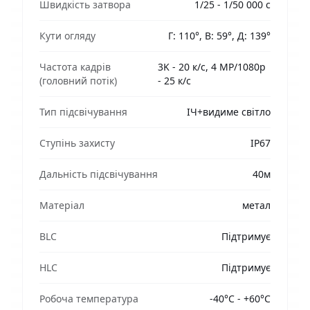
Швидкість затвора
1/25 - 1/50 000 с
Кути огляду
Г: 110°, В: 59°, Д: 139°
Частота кадрів
3K - 20 к/с, 4 MP/1080p
(головний потік)
- 25 к/с
Тип підсвічування
ІЧ+видиме світло
Ступінь захисту
IP67
Дальність підсвічування
40м
Матеріал
метал
BLC
Підтримує
HLC
Підтримує
Робоча температура
-40°C - +60°C