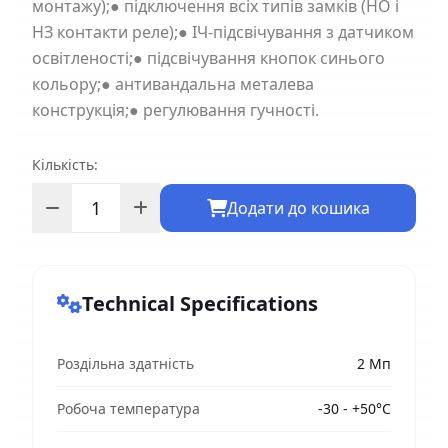
монтажу);● підключення всіх типів замків (НО і
НЗ контакти реле);● ІЧ-підсвічування з датчиком
освітленості;● підсвічування кнопок синього
кольору;● антивандальна металева
конструкція;● регулювання гучності.
Кількість:
Додати до кошика
Technical Specifications
Роздільна здатність
2 Мп
Робоча температура
-30 - +50°C