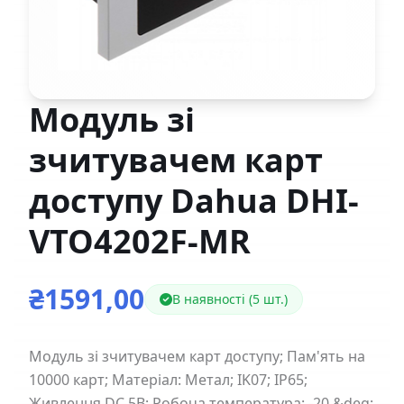
Модуль зі
зчитувачем карт
доступу Dahua DHI-
VTO4202F-MR
₴1591,00
В наявності (5 шт.)
Модуль зі зчитувачем карт доступу; Пам'ять на
10000 карт; Матеріал: Метал; IK07; IP65;
Живлення DC 5В; Робоча температура: -20 &deg;