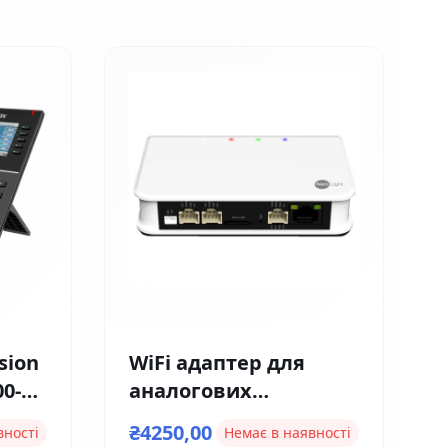
sion
WiFi адаптер для
00-
аналогових
домофонів та
₴4250,00
вності
Немає в наявності
панелей Neolight