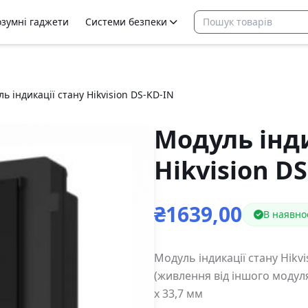
озумні гаджети
Системи безпеки
ь індикації стану Hikvision DS-KD-IN
Модуль інди
Hikvision D
₴1639,00
В наявнос
Модуль індикації стану Hikv
(живлення від іншого модуля,
х 33,7 мм