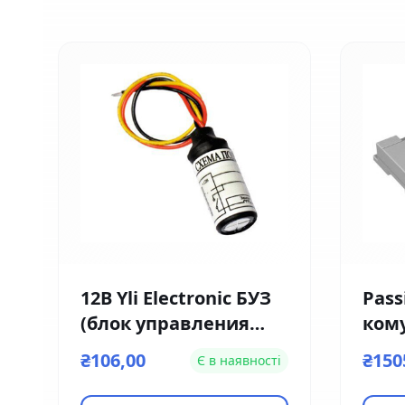
12В Yli Electronic БУЗ
Pass
(блок управления
ком
замком)
дом
₴106,00
₴150
Є в наявності
VTN