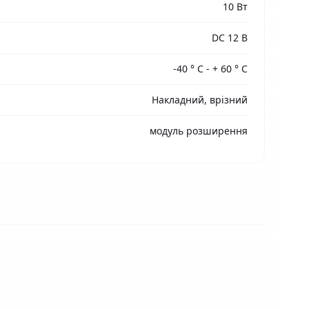
10 Вт
DC 12 В
-40 ° С - + 60 ° С
Накладний, врізний
модуль розширення