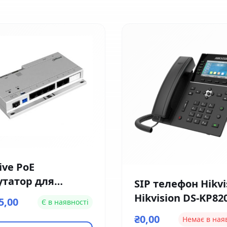
ive PoE
утатор для
SIP телефон Hikvi
офонів Dahua DH-
Hikvision DS-KP82
5,00
Є в наявності
S1060A
HE1
₴0,00
Немає в ная