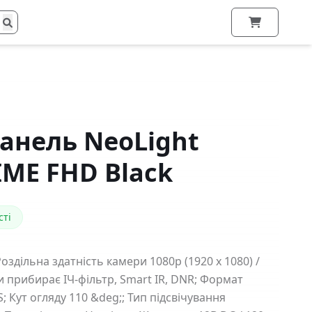
анель NeoLight
IME FHD Black
сті
здільна здатність камери 1080p (1920 х 1080) /
и прибирає ІЧ-фільтр, Smart IR, DNR; Формат
S; Кут огляду 110 &deg;; Тип підсвічування