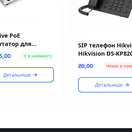
ive PoE
утатор для
SIP телефон Hikvi
офонів Dahua DH-
Hikvision DS-KP82
5,00
Є в наявності
S1060A
HE1
₴0,00
Немає в ная
Детальніше
Детальніше