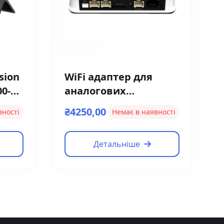
sion
WiFi адаптер для
00-
аналогових
домофонів та
₴4250,00
вності
Немає в наявності
панелей Neolight
NeoBox Pro
Детальніше