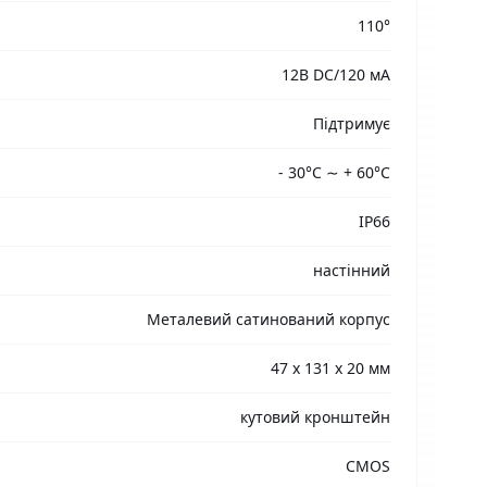
110°
12В DC/120 мА
Підтримує
- 30°С ∼ + 60°С
IP66
настінний
Металевий сатинований корпус
47 х 131 х 20 мм
кутовий кронштейн
CMOS