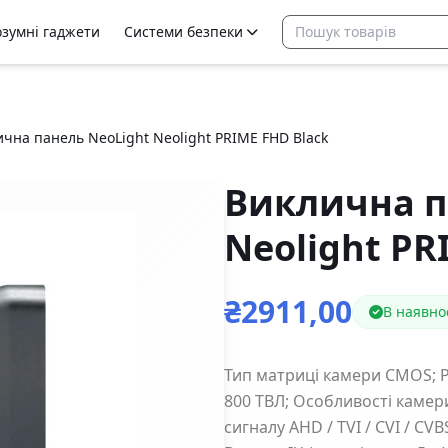
озумні гаджети
Системи безпеки
чна панель NeoLight Neolight PRIME FHD Black
Виклична п
Neolight PR
₴2911,00
В наявно
Тип матриці камери CMOS; Ро
800 ТВЛ; Особливості камер
сигналу AHD / TVI / CVI / CVB