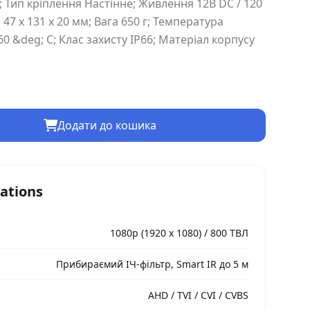
); Тип кріплення Настінне; Живлення 12В DC / 120
47 х 131 х 20 мм; Вага 650 г; Температура
 60 &deg; С; Клас захисту IP66; Матеріал корпусу
Додати до кошика
cations
1080p (1920 х 1080) / 800 ТВЛ
Прибираємий ІЧ-фільтр, Smart IR до 5 м
AHD / TVI / CVI / CVBS