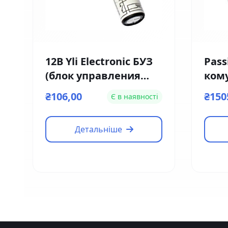
12В Yli Electronic БУЗ
Pass
(блок управления
ком
замком)
дом
₴106,00
₴150
Є в наявності
VTN
Детальніше