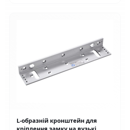
L-образній кронштейн для
кріплення замку на вузькі