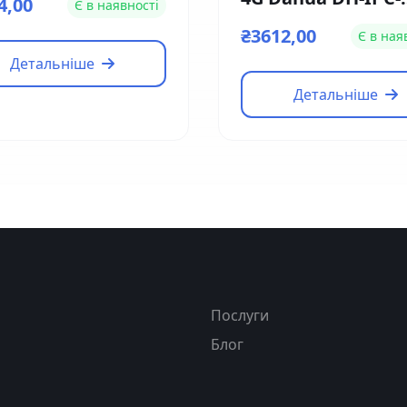
4,00
Є в наявності
HFW1239DT-4G-ST-I
₴3612,00
Є в ная
EU-B (2.8мм)
Детальніше
Детальніше
я
Послуги
Блог