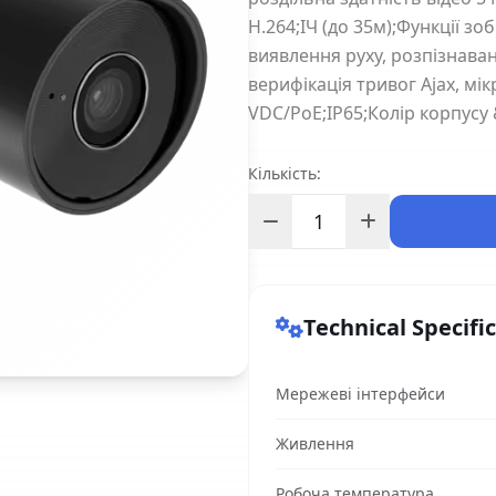
H.264;ІЧ (до 35м);Функції з
виявлення руху, розпізнаванн
верифікація тривог Ajax, мі
VDC/PoE;IP65;Колір корпусу
Кількість:
Technical Specifi
Мережеві інтерфейси
Живлення
Робоча температура