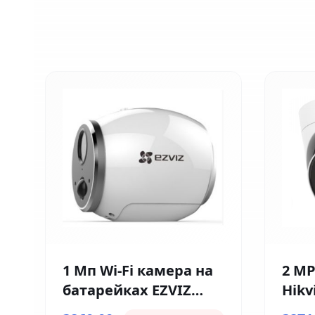
1 Мп Wi-Fi камера на
2 MP
батарейках EZVIZ
Hikv
Ezviz CS-CV316 (2мм)
I(F)