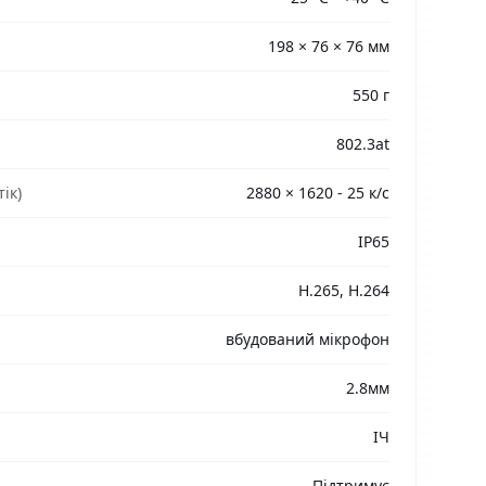
198 × 76 × 76 мм
550 г
802.3at
ік)
2880 × 1620 - 25 к/с
IP65
H.265, H.264
вбудований мікрофон
2.8мм
ІЧ
Підтримує