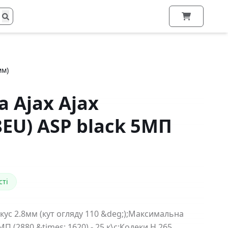
мм)
 Ajax Ajax
8EU) ASP black 5МП
сті
кус 2.8мм (кут огляду 110 &deg;);Максимальна
МП (2880 &times; 1620) - 25 к\с;Кодеки H.265,