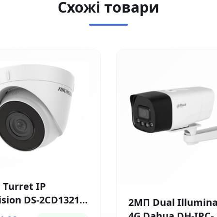
Схожі товари
 Turret IP
ision DS-2CD1321-
2МП Dual Illumina
 (4мм)
4G Dahua DH-IPC-