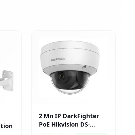
2 Мп IP DarkFighter
PoE Hikvision DS-
tion
2CD2126G1-IS (2.8мм)