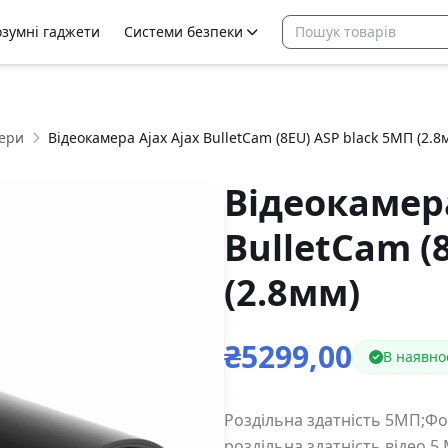
озумні гаджети
Системи безпеки
ери
Відеокамера Ajax Ajax BulletCam (8EU) ASP black 5МП (2.8
Відеокамера
BulletCam (
(2.8мм)
₴5299,00
В наявно
Роздільна здатність 5МП;Фо
роздільна здатність відео 5 