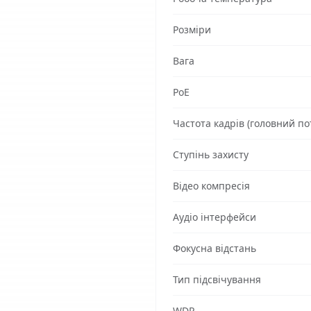
Розміри
Вага
PoE
Частота кадрів (головний пот
Ступінь захисту
Відео компресія
Аудіо інтерфейси
Фокусна відстань
Тип підсвічування
WDR