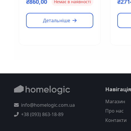
₴860,00
₴271
Немає в наявності
Детальніше
Навігаці
Магазин
info@homelogic.com.ua
Про нас
+38 (093) 863-18-89
Контакти