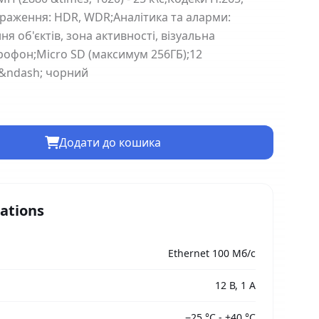
ображення: HDR, WDR;Аналітика та аларми:
я об'єктів, зона активності, візуальна
крофон;Micro SD (максимум 256ГБ);12
 &ndash; чорний
Додати до кошика
cations
Ethernet 100 Мб/с
12 В, 1 А
−25 °C - +40 °C