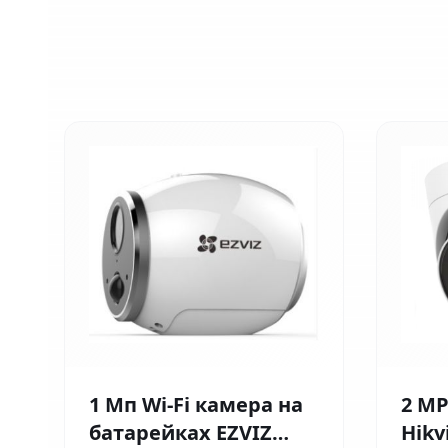
1 Мп Wi-Fi камера на
2 MP
батарейках EZVIZ
Hikv