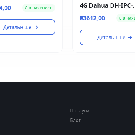
 (4мм)
4G Dahua DH-IPC-
4,00
Є в наявності
HFW1239DT-4G-ST-I
₴3612,00
Є в ная
EU-B (2.8мм)
Детальніше
Детальніше
я
Послуги
Блог