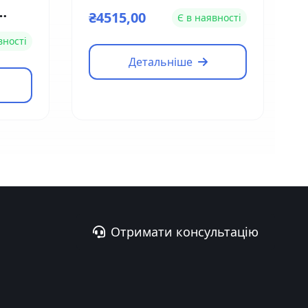
2CD2126G1-IS (2.8мм)
₴4515,00
Є в наявності
L-
вності
Детальніше
Отримати консультацію