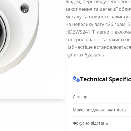
людей, перегляду теплової к
захоплення та детекції обл
металу та скляного захисту 
на невелику вагу 426 грам. 
HDBW5241FP легко підключає
контролюванні та захисті пе
Найчастіше встановлюється в
пунктах будівель.
Technical Specifi
Сенсор
Макс. роздільна здатність
Фокусна відстань