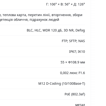
Г: 106° × В: 56° × Д: 126°
, теплова карта, перетин лінії, вторгнення, збори
детекція обличчя, підрахунок людей
BLC, HLC, WDR 120 дБ, 3D NR, Defog
FTP; SFTP; NAS
IP67; IK10
55 × Φ108.9 мм
0,002 люкс F1.6
M12 D-Coding (10/100Base-T)
PoE (802.3af)
метал