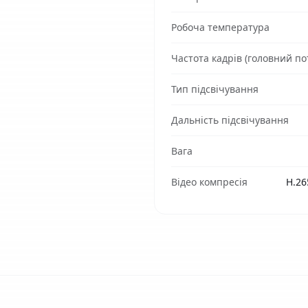
Робоча температура
Частота кадрів (головний пот
Тип підсвічування
Дальність підсвічування
Вага
Відео компресія
H.26