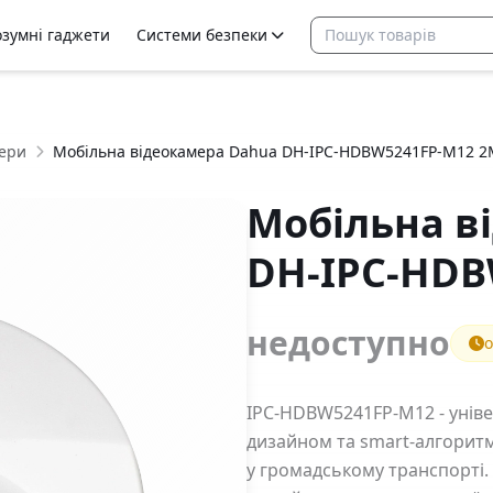
озумні гаджети
Системи безпеки
ери
Мобільна відеокамера Dahua DH-IPC-HDBW5241FP-M12 
Мобільна в
DH-IPC-HDB
недоступно
о
IPC-HDBW5241FP-M12 - унів
дизайном та smart-алгорит
у громадському транспорті.