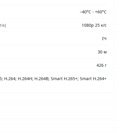
–40°C - +60°C
ік)
1080p 25 к/с
ІЧ
30 м
426 г
5; H.264; H.264H; H.264B; Smart H.265+; Smart H.264+