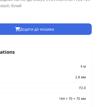
ndash; білий
Додати до кошика
cations
4 м
2.8 мм
F2.0
164 × 70 × 70 мм