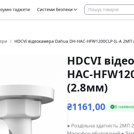
озумні гаджети
Системи безпеки
ери
HDCVI відеокамера Dahua DH-HAC-HFW1200CLP-IL-A 2МП (
HDCVI віде
HAC-HFW120
(2.8мм)
₴1161,00
В наявно
● Роздільна здатність 2МП 2
Мікрофон вбудований;● ІЧ+в