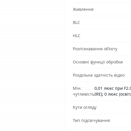
Живлення
BLC
HLC
Розпізнавання об'єкту
Основні функції обробки
Роздільна здатність відео
Мін.
0,01 люкс при F2.0
чутливість
IRE); 0 люкс (осв
Кути огляду
Тип підсвічування