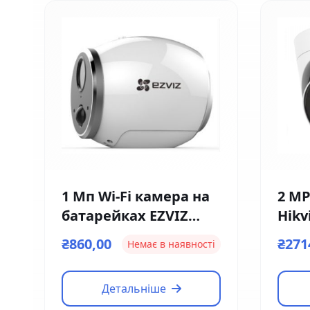
1 Мп Wi-Fi камера на
2 MP
батарейках EZVIZ
Hikv
Ezviz CS-CV316 (2мм)
I(F)
₴860,00
₴271
Немає в наявності
Детальніше