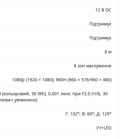
12 В DC
Підтримує
Підтримує
8 м
8 зон маскування
1080p (1920 × 1080); 960H (960 × 576/960 × 480)
 (кольоровий, 30 IRE); 0,001 люкс при F2.0 (Ч/Б, 30
ітлювач увімкнено)
Г: 102°; В: 60°; Д: 129°
ІЧ+LED