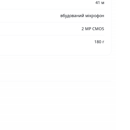
41 м
вбудований мікрофон
2 MP CMOS
180 г