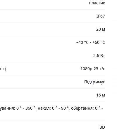
пластик
IP67
20 м
–40 °C - +60 °C
2.6 Вт
ік)
1080p 25 к/с
Підтримує
16 м
ання: 0 ° - 360 °, нахил: 0 ° - 90 °, обертання: 0 ° -
3D