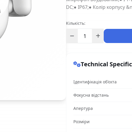
DC;● IP67;● Колір корпусу &
Кількість:
Technical Specifi
Ідентифікація об'єкта
Фокусна відстань
Апертура
Розміри