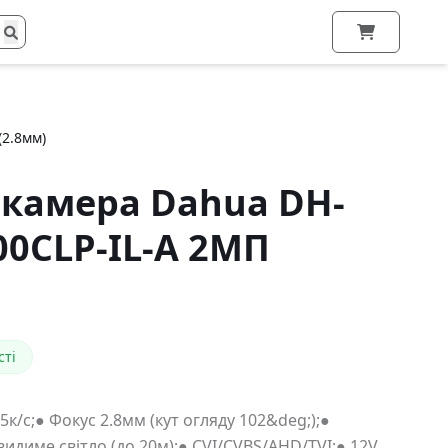
2.8мм)
окамера Dahua DH-
0CLP-IL-A 2МП
сті
5к/с;● Фокус 2.8мм (кут огляду 102&deg;);●
идиме світло (до 20м);● CVI/CVBS/AHD/TVI;● 12V