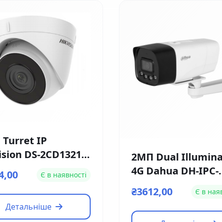
 Turret IP
ision DS-2CD1321-
2МП Dual Illumina
 (4мм)
4G Dahua DH-IPC-
4,00
Є в наявності
HFW1239DT-4G-ST-I
₴3612,00
Є в ная
EU-B (2.8мм)
Детальніше