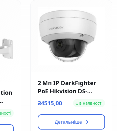
2 Мп IP DarkFighter
PoE Hikvision DS-
tion
2CD2126G1-IS (2.8мм)
₴4515,00
Є в наявності
L-
вності
Детальніше