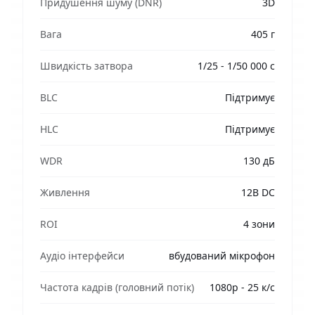
Придушення шуму (DNR)
3D
Вага
405 г
Швидкість затвора
1/25 - 1/50 000 c
BLC
Підтримує
HLC
Підтримує
WDR
130 дБ
Живлення
12В DC
ROI
4 зони
Аудіо інтерфейси
вбудований мікрофон
Частота кадрів (головний потік)
1080p - 25 к/с