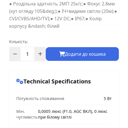
● Роздільна здатність 2МП 25к/с;● Фокус 2.8мм
(кут огляду 105&deg;);● ІЧ+видиме світло (20м);●
CVI/CVBS/AHD/TVI;● 12V DC;● IP67;● Колір
корпусу &ndash; білий
Кількість:
Додати до кошика
Technical Specifications
Потужність споживання
5 Вт
Мін.
0,0005 люкс (F1.0, AGC ВКЛ), 0 люкс
чутливість
при білому світлі