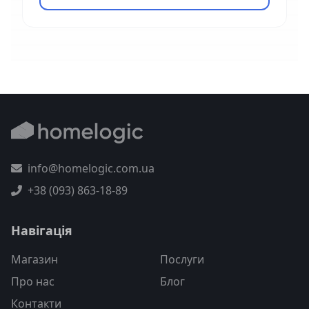
info@homelogic.com.ua
+38 (093) 863-18-89
Навігація
Магазин
Послуги
Про нас
Блог
Контакти