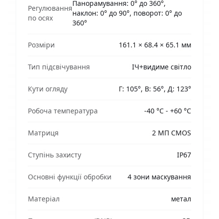
Панорамування: 0° до 360°,
Регулювання
наклон: 0° до 90°, поворот: 0° до
по осях
360°
Розміри
161.1 × 68.4 × 65.1 мм
Тип підсвічування
ІЧ+видиме світло
Кути огляду
Г: 105°, В: 56°, Д: 123°
Робоча температура
-40 °C - +60 °C
Матриця
2 МП CMOS
Ступінь захисту
IP67
Основні функції обробки
4 зони маскування
Матеріал
метал