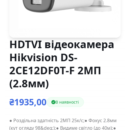
HDTVI відеокамера
Hikvision DS-
2CE12DF0T-F 2МП
(2.8мм)
₴1935,00
В наявності
● Роздільна здатність 2МП 25к/с;● Фокус 2.8мм
(кут огляду 98&deg;);● Видиме світло (до 40м);●