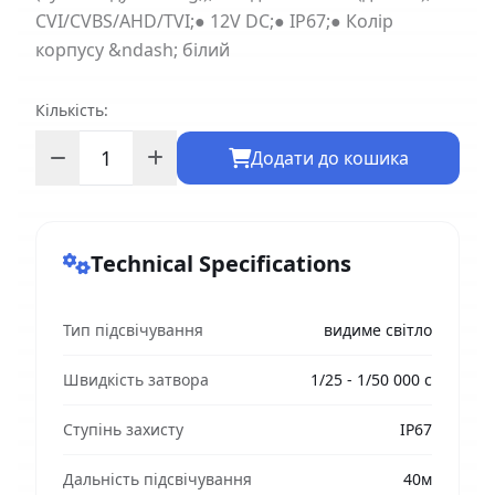
CVI/CVBS/AHD/TVI;● 12V DC;● IP67;● Колір
корпусу &ndash; білий
Кількість:
Додати до кошика
Technical Specifications
Тип підсвічування
видиме світло
Швидкість затвора
1/25 - 1/50 000 с
Ступінь захисту
IP67
Дальність підсвічування
40м