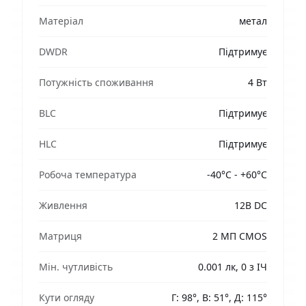
Матеріал
метал
DWDR
Підтримує
Потужність споживання
4 Вт
BLC
Підтримує
HLC
Підтримує
Робоча температура
-40°C - +60°C
Живлення
12В DC
Матриця
2 MП CMOS
Мін. чутливість
0.001 лк, 0 з ІЧ
Кути огляду
Г: 98°, В: 51°, Д: 115°