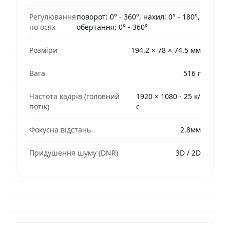
Регулювання
поворот: 0° - 360°, нахил: 0° - 180°,
по осях
обертання: 0° - 360°
Розміри
194.2 × 78 × 74.5 мм
Вага
516 г
Частота кадрів (головний
1920 × 1080 - 25 к/
потік)
с
Фокусна відстань
2.8мм
Придушення шуму (DNR)
3D / 2D