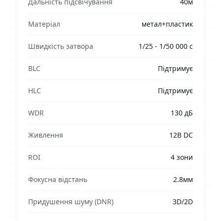
Дальність підсвічування
40м
Матеріал
метал+пластик
Швидкість затвора
1/25 - 1/50 000 c
BLC
Підтримує
HLC
Підтримує
WDR
130 дБ
Живлення
12В DC
ROI
4 зони
Фокусна відстань
2.8мм
Придушення шуму (DNR)
3D/2D