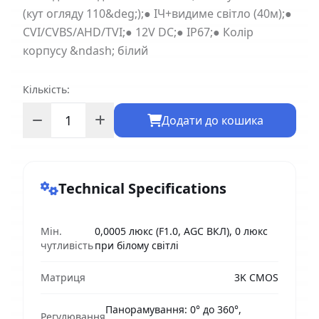
(кут огляду 110&deg;);● ІЧ+видиме світло (40м);●
CVI/CVBS/AHD/TVI;● 12V DC;● IP67;● Колір
корпусу &ndash; білий
Кількість:
Додати до кошика
Technical Specifications
Мін.
0,0005 люкс (F1.0, AGC ВКЛ), 0 люкс
чутливість
при білому світлі
Матриця
3K CMOS
Панорамування: 0° до 360°,
Регулювання