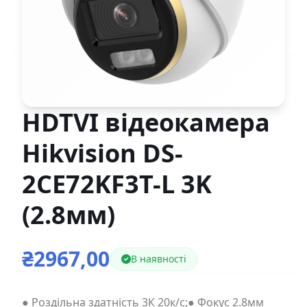
HDTVI відеокамера
Hikvision DS-
2CE72KF3T-L 3K
(2.8мм)
₴2967,00
В наявності
● Роздільна здатність 3К 20к/с;● Фокус 2.8мм