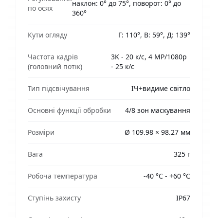
наклон: 0° до 75°, поворот: 0° до
по осях
360°
Кути огляду
Г: 110°, В: 59°, Д: 139°
Частота кадрів
3K - 20 к/с, 4 MP/1080p
(головний потік)
- 25 к/с
Тип підсвічування
ІЧ+видиме світло
Основні функції обробки
4/8 зон маскування
Розміри
Ø 109.98 × 98.27 мм
Вага
325 г
Робоча температура
-40 °C - +60 °C
Ступінь захисту
IP67