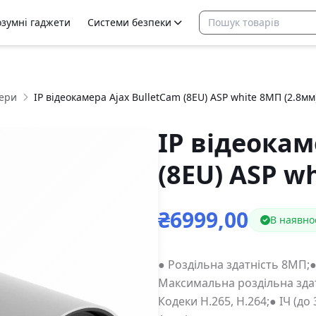
озумні гаджети
Системи безпеки
ери
IP відеокамера Ajax BulletCam (8EU) ASP white 8МП (2.8мм
IP відеокам
(8EU) ASP w
₴6999,00
В наявно
● Роздільна здатність 8МП;●
Максимальна роздільна здатні
Кодеки H.265, H.264;● ІЧ (д