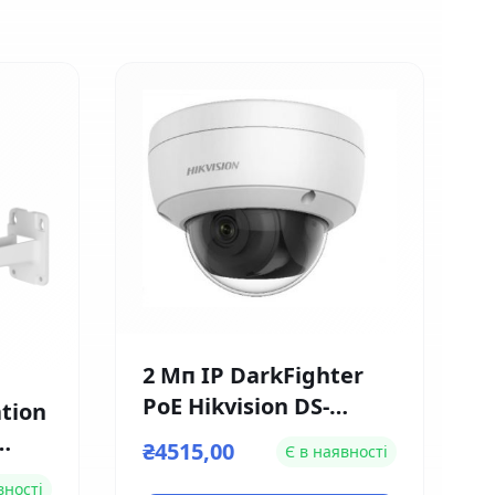
2 Мп IP DarkFighter
PoE Hikvision DS-
tion
2CD2126G1-IS (2.8мм)
₴4515,00
Є в наявності
L-
вності