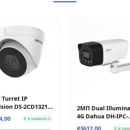
 Turret IP
ision DS-2CD1321-
2МП Dual Illumina
 (4мм)
4G Dahua DH-IPC-
4,00
Є в наявності
HFW1239DT-4G-ST-I
₴3612,00
Є в ная