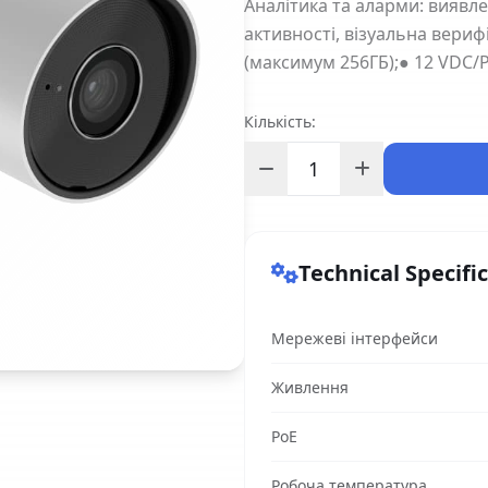
Аналітика та аларми: виявле
активності, візуальна вериф
(максимум 256ГБ);● 12 VDC/P
Кількість:
Technical Specifi
Мережеві інтерфейси
Живлення
PoE
Робоча температура