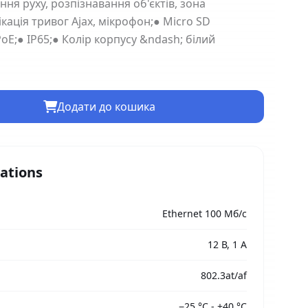
ння руху, розпізнавання об'єктів, зона
ікація тривог Ajax, мікрофон;● Micro SD
oE;● IP65;● Колір корпусу &ndash; білий
Додати до кошика
cations
Ethernet 100 Мб/с
12 В, 1 А
802.3at/af
−25 °C - +40 °C