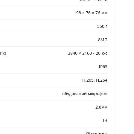
198 × 76 × 76 мм
550 г
8МП
ік)
3840 × 2160 - 20 к/с
IP65
H.265, H.264
вбудований мікрофон
2.8мм
ІЧ
Підтримує