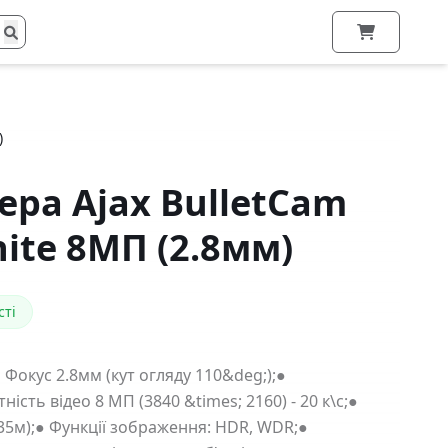
)
ера Ajax BulletCam
hite 8МП (2.8мм)
сті
 Фокус 2.8мм (кут огляду 110&deg;);●
сть відео 8 МП (3840 &times; 2160) - 20 к\с;●
о 35м);● Функції зображення: HDR, WDR;●