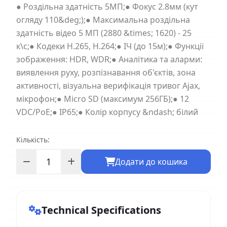
● Роздільна здатність 5МП;● Фокус 2.8мм (кут
огляду 110&deg;);● Максимальна роздільна
здатність відео 5 МП (2880 &times; 1620) - 25
к\с;● Кодеки H.265, H.264;● ІЧ (до 15м);● Функції
зображення: HDR, WDR;● Аналітика та аларми:
виявлення руху, розпізнавання об'єктів, зона
активності, візуальна верифікація тривог Ajax,
мікрофон;● Micro SD (максимум 256ГБ);● 12
VDC/PoE;● IP65;● Колір корпусу &ndash; білий
Кількість:
Додати до кошика
Technical Specifications