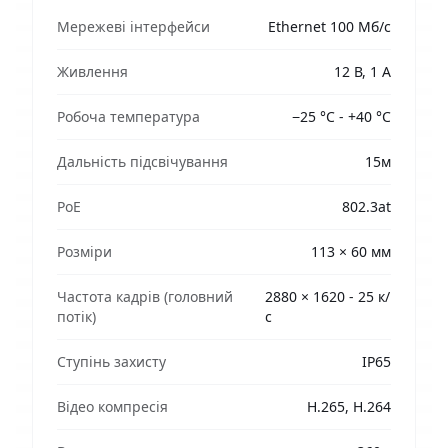
Мережеві інтерфейси
Ethernet 100 Мб/с
Живлення
12 В, 1 А
Робоча температура
−25 °C - +40 °C
Дальність підсвічування
15м
PoE
802.3at
Розміри
113 × 60 мм
Частота кадрів (головний
2880 × 1620 - 25 к/
потік)
с
Ступінь захисту
IP65
Відео компресія
H.265, H.264