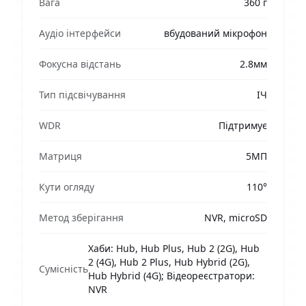
Вага
360 г
Аудіо інтерфейси
вбудований мікрофон
Фокусна відстань
2.8мм
Тип підсвічування
ІЧ
WDR
Підтримує
Матриця
5МП
Кути огляду
110°
Метод зберігання
NVR, microSD
Хаби: Hub, Hub Plus, Hub 2 (2G), Hub
2 (4G), Hub 2 Plus, Hub Hybrid (2G),
Сумісність
Hub Hybrid (4G); Відеореєстратори:
NVR