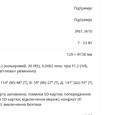
Підтримує
Підтримує
IP67, IK10
7 - 23 Вт
129 × Φ158 мм
2 (кольоровий, 30 IRE), 0,0002 люкс при F1.2 (Ч/Б,
освітлювач увімкнено)
 114° (W)–48° (T), В: 59° (W)–27° (T), Д: 141° (Ш)–55° (Т)
карта заповнена; помилка SD-картки; попередження
 SD-картки; відключення мережі; конфлікт IP;
п; виключення безпеки