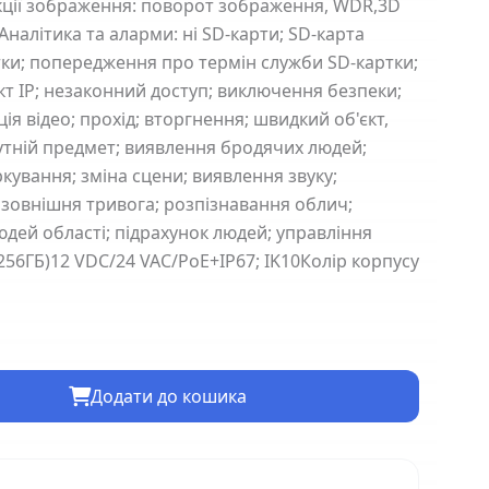
нкції зображення: поворот зображення, WDR,3D
Аналітика та аларми: ні SD-карти; SD-карта
ки; попередження про термін служби SD-картки;
кт IP; незаконний доступ; виключення безпеки;
ія відео; прохід; вторгнення; швидкий об'єкт,
сутній предмет; виявлення бродячих людей;
кування; зміна сцени; виявлення звуку;
зовнішня тривога; розпізнавання облич;
юдей області; підрахунок людей; управління
56ГБ)12 VDC/24 VAC/PoE+IP67; IK10Колір корпусу
Додати до кошика