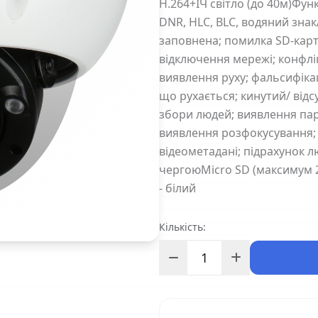
H.264+ІЧ світло (до 40м)Фу
DNR, HLC, BLC, водяний знак
заповнена; помилка SD-карт
відключення мережі; конфлі
виявлення руху; фальсифікац
що рухається; кинутий/ від
збори людей; виявлення пар
виявлення розфокусування; 
відеометадані; підрахунок л
чергоюMicro SD (максимум 2
- білий
Кількість: