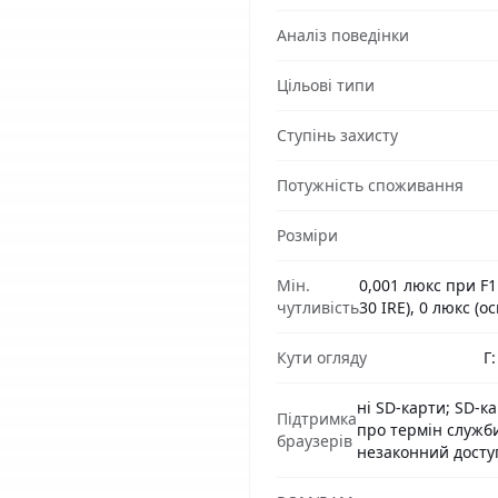
Аналіз поведінки
Цільові типи
Ступінь захисту
Потужність споживання
Розміри
Мін.
0,001 люкс при F1.
чутливість
30 IRE), 0 люкс (
Кути огляду
Г:
ні SD-карти; SD-
Підтримка
про термін служби
браузерів
незаконний досту