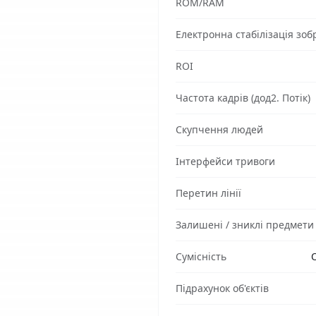
ROM/RAM
Електронна стабілізація зоб
ROI
Частота кадрів (дод2. Потік)
Скупчення людей
Інтерфейси тривоги
Перетин лінії
Залишені / зниклі предмети
Сумісність
O
Підрахунок об'єктів