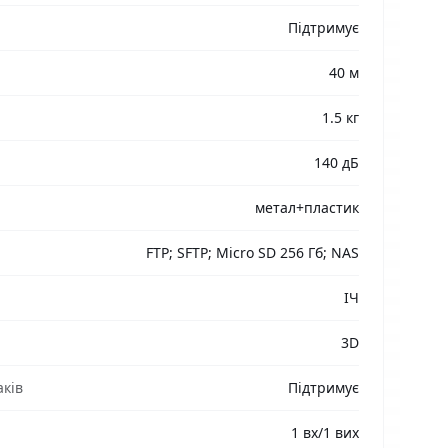
Підтримує
40 м
1.5 кг
140 дБ
метал+пластик
FTP; SFTP; Micro SD 256 Гб; NAS
ІЧ
3D
аків
Підтримує
1 вх/1 вих