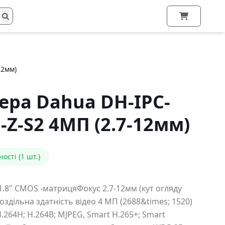
12мм)
ера Dahua DH-IPC-
Z-S2 4МП (2.7-12мм)
ості (1 шт.)
1.8" CMOS -матрицяФокус 2.7-12мм (кут огляду
здільна здатність відео 4 МП (2688&times; 1520)
 H.264H; H.264B; MJPEG, Smart H.265+; Smart