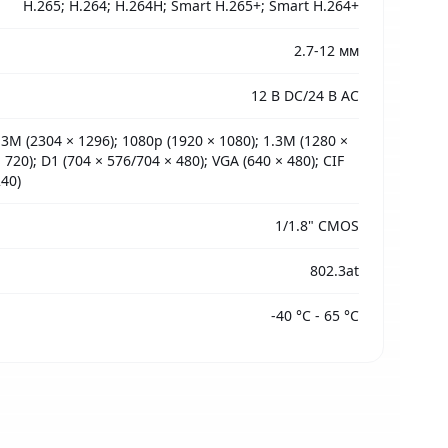
H.265; H.264; H.264H; Smart H.265+; Smart H.264+
2.7-12 мм
12 В DC/24 В AC
 3M (2304 × 1296); 1080p (1920 × 1080); 1.3M (1280 ×
 720); D1 (704 × 576/704 × 480); VGA (640 × 480); CIF
240)
1/1.8" CMOS
802.3at
-40 °C - 65 °C