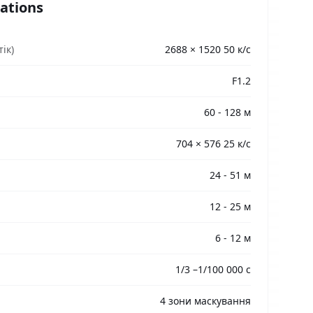
cations
ік)
2688 × 1520 50 к/с
F1.2
60 - 128 м
704 × 576 25 к/с
24 - 51 м
12 - 25 м
6 - 12 м
1/3 –1/100 000 с
4 зони маскування