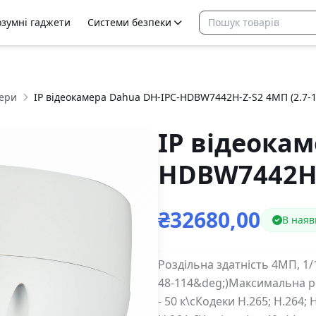
озумні гаджети
Системи безпеки
ери
IP відеокамера Dahua DH-IPC-HDBW7442H-Z-S2 4МП (2.7-
IP відеокам
HDBW7442H-
₴32680,00
В наявн
Роздільна здатність 4МП, 1/
48-114&deg;)Максимальна ро
- 50 к\сКодеки H.265; H.264;