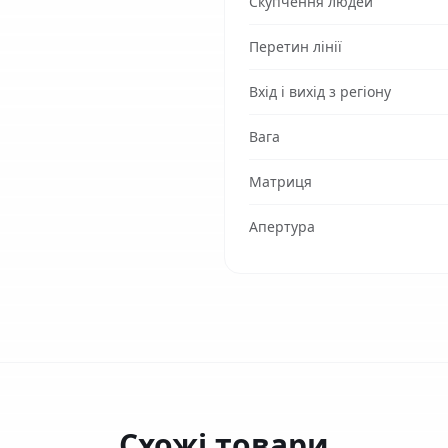
Скупчення людей
Перетин лінії
Вхід і вихід з регіону
Вага
Матриця
Апертура
Схожі товари