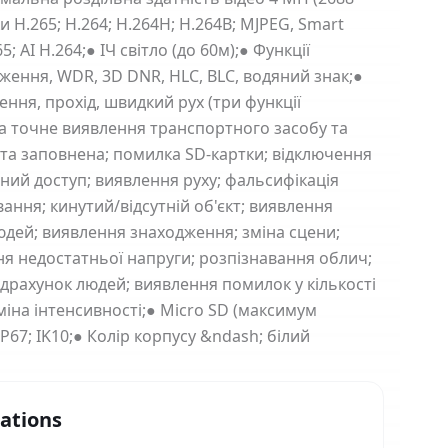
ки H.265; H.264; H.264H; H.264B; MJPEG, Smart
5; AI H.264;● ІЧ світло (до 60м);● Функції
ення, WDR, 3D DNR, HLC, BLC, водяний знак;●
ення, прохід, швидкий рух (три функції
а точне виявлення транспортного засобу та
рта заповнена; помилка SD-картки; відключення
нний доступ; виявлення руху; фальсифікація
ання; кинутий/відсутній об'єкт; виявлення
дей; виявлення знаходження; зміна сцени;
я недостатньої напруги; розпізнавання облич;
ідрахунок людей; виявлення помилок у кількості
міна інтенсивності;● Micro SD (максимум
P67; IK10;● Колір корпусу &ndash; білий
cations