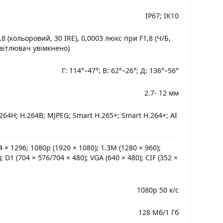
IP67; IK10
8 (кольоровий, 30 IRE), 0,0003 люкс при F1,8 (Ч/Б,
освітлювач увімкнено)
Г: 114°–47°; В: 62°–26°; Д: 136°–56°
2.7- 12 мм
.264H; H.264B; MJPEG; Smart H.265+; Smart H.264+; AI
 × 1296; 1080p (1920 × 1080); 1.3M (1280 × 960);
; D1 (704 × 576/704 × 480); VGA (640 × 480); CIF (352 ×
1080p 50 к/с
128 Мб/1 Гб