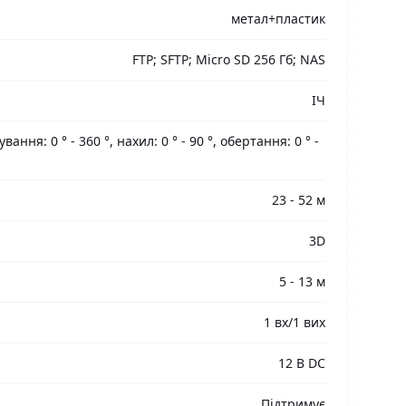
метал+пластик
FTP; SFTP; Micro SD 256 Гб; NAS
ІЧ
ання: 0 ° - 360 °, нахил: 0 ° - 90 °, обертання: 0 ° -
23 - 52 м
3D
5 - 13 м
1 вх/1 вих
12 В DC
Підтримує