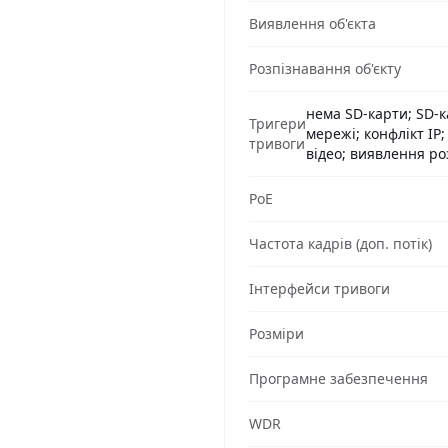
Виявлення об'єкта
Розпізнавання об'єкту
нема SD-карти; SD-
Тригери
мережі; конфлікт IP
тривоги
відео; виявлення р
PoE
Частота кадрів (доп. потік)
Інтерфейси тривоги
Розміри
Програмне забезпечення
WDR