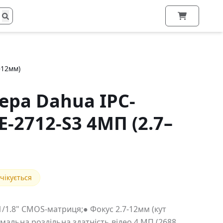
–12мм)
ера Dahua IPC-
-2712-S3 4МП (2.7–
чікується
1/1.8" CMOS-матриця;● Фокус 2.7-12мм (кут
мальна роздільна здатність відео 4 МП (2688