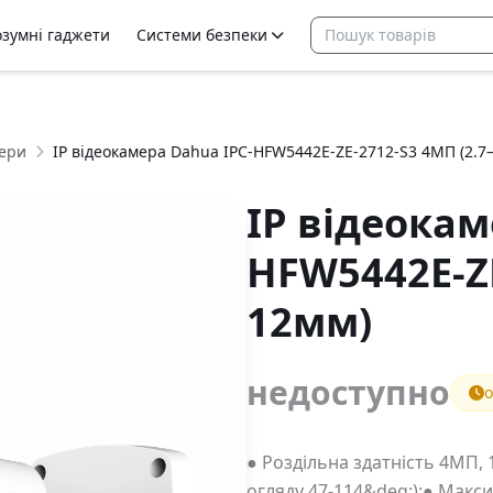
озумні гаджети
Системи безпеки
ери
IP відеокамера Dahua IPC-HFW5442E-ZE-2712-S3 4МП (2.7
IP відеокам
HFW5442E-ZE
12мм)
недоступно
о
● Роздільна здатність 4МП, 
огляду 47-114&deg;);● Макси