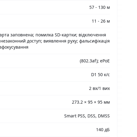
57 - 130 м
11 - 26 м
карта заповнена; помилка SD-картки; відключення
; незаконний доступ; виявлення руху; фальсифікація
озфокусування
(802.3af); ePoE
D1 50 к/с
2 вх/1 вих
273.2 × 95 × 95 мм
Smart PSS, DSS, DMSS
140 дБ