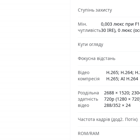
Ступінь захисту
Мін.
0,003 люкс при F1.
чутливість
30 IRE), 0 люкс (
Кути огляду
Фокусна відстань
Відео
H.265; H.264; H
компресія
H.265; AI H.264
Роздільна
2688 × 1520; 2304
здатність
720p (1280 × 720)
відео
288/352 × 24
Частота кадрів (дод2. Потік)
ROM/RAM