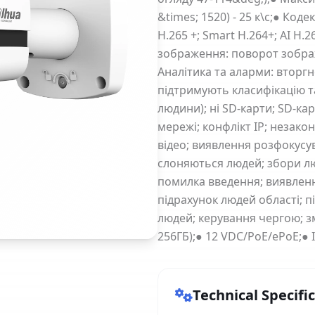
&times; 1520) - 25 к\с;● Коде
H.265 +; Smart H.264+; AI H.26
зображення: поворот зображ
Аналітика та аларми: вторгн
підтримують класифікацію т
людини); ні SD-карти; SD-ка
мережі; конфлікт IP; незако
відео; виявлення розфокусув
слоняються людей; збори лю
помилка введення; виявленн
підрахунок людей області; п
людей; керування чергою; з
256ГБ);● 12 VDC/PoE/ePoE;● I
Technical Specifi