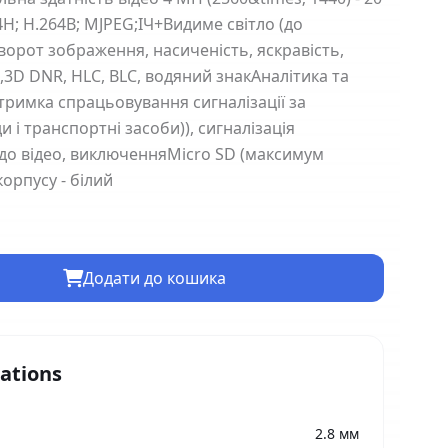
4H; H.264B; MJPEG;ІЧ+Видиме світло (до
ворот зображення, насиченість, яскравість,
R,3D DNR, HLC, BLC, водяний знакАналітика та
тримка спрацьовування сигналізації за
 і транспортні засоби)), сигналізація
до відео, виключенняMicro SD (максимум
орпусу - білий
Додати до кошика
cations
2.8 мм