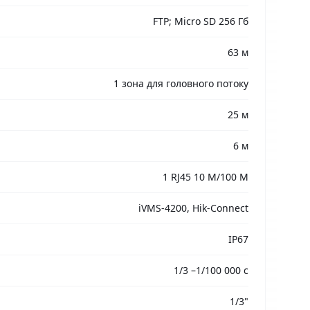
FTP; Micro SD 256 Гб
63 м
1 зона для головного потоку
25 м
6 м
1 RJ45 10 M/100 M
iVMS-4200, Hik-Connect
IP67
1/3 –1/100 000 с
1/3"