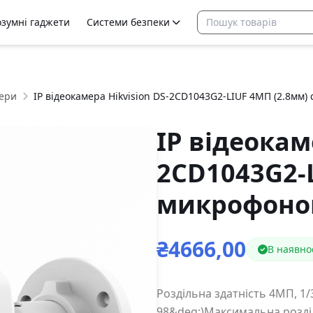
озумні гаджети
Системи безпеки
ери
IP відеокамера Hikvision DS-2CD1043G2-LIUF 4МП (2.8мм)
IP відеокам
2CD1043G2-L
микрофон
₴4666,00
В наявно
Роздільна здатність 4МП, 1
98&deg;)Максимальна розділь