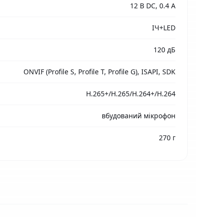
12 В DC, 0.4 A
ІЧ+LED
120 дБ
ONVIF (Profile S, Profile T, Profile G), ISAPI, SDK
H.265+/H.265/H.264+/H.264
вбудований мікрофон
270 г