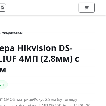
 с микрофоном
ера Hikvision DS-
IUF 4МП (2.8мм) с
ом
сті
/3" CMOS -матрицяФокус 2.8мм (кут огляду
на здатність відео 4 МП (2560&times; 1440) - 20