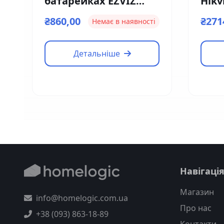
батарейках EZVIZ
Hikv
Ezviz CS-CV316 (2мм)
I(F)
₴860,00
₴271
Немає в наявності
Детальніше
Навігаці
Магазин
info@homelogic.com.ua
Про нас
+38 (093) 863-18-89
Контакти