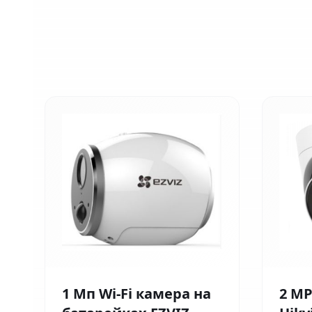
1 Мп Wi-Fi камера на
2 MP