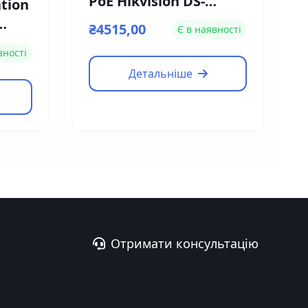
PoE Hikvision DS-
tion
2CD2126G1-IS (2.8мм)
₴4515,00
Є в наявності
L-
вності
Детальніше
Отримати консультацію