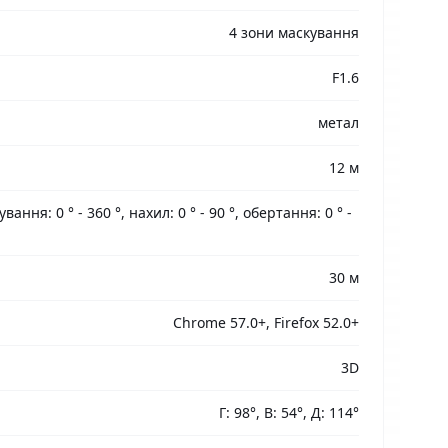
4 зони маскування
F1.6
метал
12 м
ання: 0 ° - 360 °, нахил: 0 ° - 90 °, обертання: 0 ° -
30 м
Chrome 57.0+, Firefox 52.0+
3D
Г: 98°, В: 54°, Д: 114°