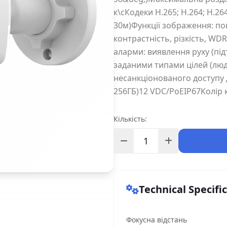
к\сКодеки H.265; H.264; H.26
30м)Функції зображення: по
контрастність, різкість, WD
аларми: виявлення руху (під
заданими типами цілей (люди
несанкціонованого доступу 
256ГБ)12 VDC/PoEIP67Колір к
Кількість:
Technical Specifi
Фокусна відстань