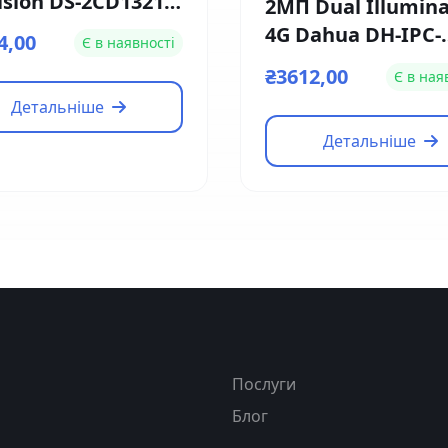
ision DS-2CD1321-
2МП Dual Illumina
 (4мм)
4G Dahua DH-IPC-
4,00
Є в наявності
HFW1239DT-4G-ST-I
₴3612,00
Є в ная
EU-B (2.8мм)
Детальніше
Детальніше
я
Послуги
Блог