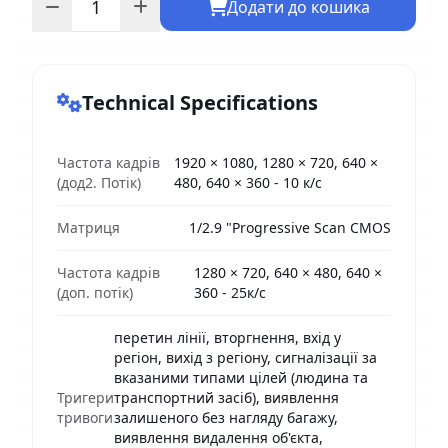
Додати до кошика
Technical Specifications
Частота кадрів
1920 × 1080, 1280 × 720, 640 ×
(дод2. Потік)
480, 640 × 360 - 10 к/с
Матриця
1/2.9 "Progressive Scan CMOS
Частота кадрів
1280 × 720, 640 × 480, 640 ×
(доп. потік)
360 - 25к/с
перетин лінії, вторгнення, вхід у
регіон, вихід з регіону, сигналізації за
вказаними типами цілей (людина та
Тригери
транспортний засіб), виявлення
тривоги
залишеного без нагляду багажу,
виявлення видалення об'єкта,