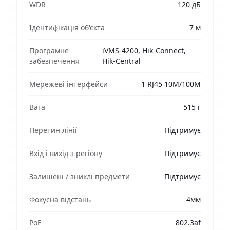
WDR
120 дБ
Ідентифікація об'єкта
7 м
Програмне
iVMS-4200, Hik-Connect,
забезпечення
Hik-Central
Мережеві інтерфейси
1 RJ45 10M/100M
Вага
515 г
Перетин лінії
Підтримує
Вхід і вихід з регіону
Підтримує
Залишені / зниклі предмети
Підтримує
Фокусна відстань
4мм
PoE
802.3af