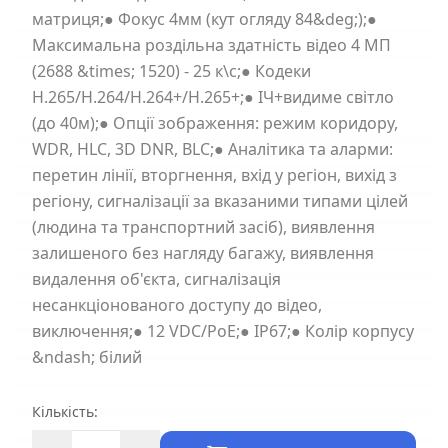
матриця;● Фокус 4мм (кут огляду 84&deg;);●
Максимальна роздільна здатність відео 4 МП
(2688 &times; 1520) - 25 к\с;● Кодеки
H.265/H.264/H.264+/H.265+;● ІЧ+видиме світло
(до 40м);● Опції зображення: режим коридору,
WDR, HLC, 3D DNR, BLC;● Аналітика та аларми:
перетин лінії, вторгнення, вхід у регіон, вихід з
регіону, сигналізації за вказаними типами цілей
(людина та транспортний засіб), виявлення
залишеного без нагляду багажу, виявлення
видалення об'єкта, сигналізація
несанкціонованого доступу до відео,
виключення;● 12 VDC/PoE;● IP67;● Колір корпусу
&ndash; білий
Кількість: