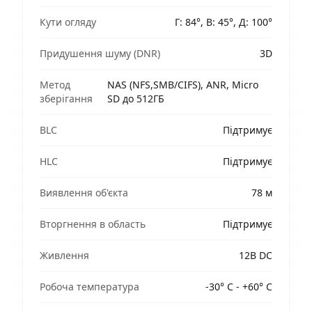
Кути огляду
Г: 84°, В: 45°, Д: 100°
Придушення шуму (DNR)
3D
Метод
NAS (NFS,SMB/CIFS), ANR, Micro
зберігання
SD до 512ГБ
BLC
Підтримує
HLC
Підтримує
Виявлення об'єкта
78 м
Вторгнення в область
Підтримує
Живлення
12В DC
Робоча температура
-30° C - +60° C