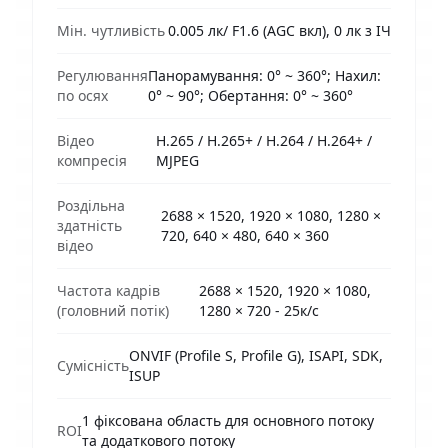
Мін. чутливість
0.005 лк/ F1.6 (AGC вкл), 0 лк з ІЧ
Регулювання
Панорамування: 0° ~ 360°; Нахил:
по осях
0° ~ 90°; Обертання: 0° ~ 360°
Відео
H.265 / H.265+ / H.264 / H.264+ /
компресія
MJPEG
Роздільна
2688 × 1520, 1920 × 1080, 1280 ×
здатність
720, 640 × 480, 640 × 360
відео
Частота кадрів
2688 × 1520, 1920 × 1080,
(головний потік)
1280 × 720 - 25к/с
ONVIF (Profile S, Profile G), ISAPI, SDK,
Сумісність
ISUP
1 фіксована область для основного потоку
ROI
та додаткового потоку