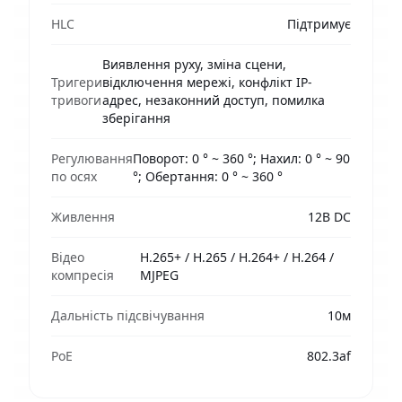
HLC
Підтримує
Виявлення руху, зміна сцени,
Тригери
відключення мережі, конфлікт IP-
тривоги
адрес, незаконний доступ, помилка
зберігання
Регулювання
Поворот: 0 ° ~ 360 °; Нахил: 0 ° ~ 90
по осях
°; Обертання: 0 ° ~ 360 °
Живлення
12В DC
Відео
H.265+ / H.265 / H.264+ / H.264 /
компресія
MJPEG
Дальність підсвічування
10м
PoE
802.3af