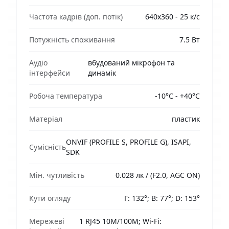
Частота кадрів (доп. потік)
640х360 - 25 к/с
Потужність споживання
7.5 Вт
Аудіо
вбудований мікрофон та
інтерфейси
динамік
Робоча температура
-10°C - +40°C
Матеріал
пластик
ONVIF (PROFILE S, PROFILE G), ISAPI,
Сумісність
SDK
Мін. чутливість
0.028 лк / (F2.0, AGC ON)
Кути огляду
Г: 132°; В: 77°; D: 153°
Мережеві
1 RJ45 10M/100M; Wi-Fi: