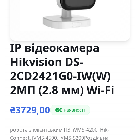
IP відеокамера
Hikvision DS-
2CD2421G0-IW(W)
2МП (2.8 мм) Wi-Fi
₴3729,00
В наявності
робота з клієнтським ПЗ: iVMS-4200, Hik-
Connect, iVMS-4500, iVMS-5200Роздільна