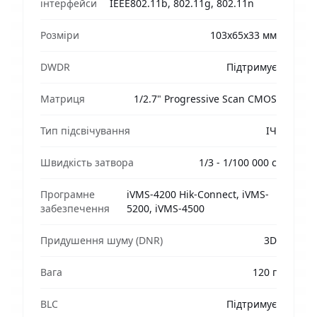
інтерфейси
IEEE802.11b, 802.11g, 802.11n
Розміри
103х65х33 мм
DWDR
Підтримує
Матриця
1/2.7" Progressive Scan CMOS
Тип підсвічування
ІЧ
Швидкість затвора
1/3 - 1/100 000 с
Програмне
iVMS-4200 Hik-Connect, iVMS-
забезпечення
5200, iVMS-4500
Придушення шуму (DNR)
3D
Вага
120 г
BLC
Підтримує