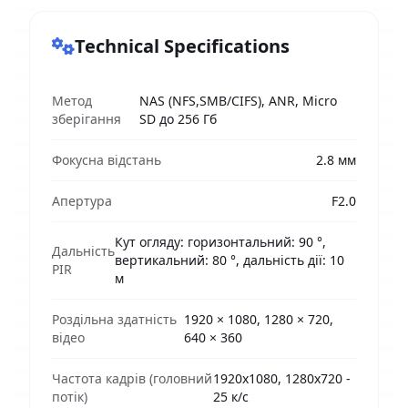
Technical Specifications
Метод
NAS (NFS,SMB/CIFS), ANR, Micro
зберігання
SD до 256 Гб
Фокусна відстань
2.8 мм
Апертура
F2.0
Кут огляду: горизонтальний: 90 °,
Дальність
вертикальний: 80 °, дальність дії: 10
PIR
м
Роздільна здатність
1920 × 1080, 1280 × 720,
відео
640 × 360
Частота кадрів (головний
1920х1080, 1280х720 -
потік)
25 к/с