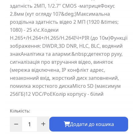
здатність 2МП, 1/2.7" CMOS -матрицяФокус
2.8мм (кут огляду 107&deg;)Максимальна
роздільна здатність відео 2 МП (1920 &times;
1080) - 25 к\с.Кодеки
H.265+/H.264+/H.265/H.264ІЧ+PIR (до 10м)Функції
зображення: DWDR,3D DNR, HLC, BLC, водяний
знакАналітика та аларми:&nbsp;детектор руху,
сигналізація про втручання відео, виняток
(мережа відключена, IP конфлікт адрес,
незаконний вхід, жорсткий диск заповнений,
помилка жорсткого дискаMicro SD (максимум
256ГБ)12 VDC/PoEКолір корпусу - білий
Кількість:
Додати до кошика