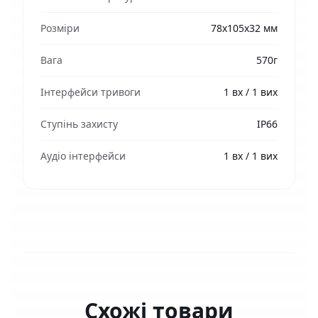
Розміри
78х105х32 мм
Вага
570г
Інтерфейси тривоги
1 вх / 1 вих
Ступінь захисту
IP66
Аудіо інтерфейси
1 вх / 1 вих
Схожі товари