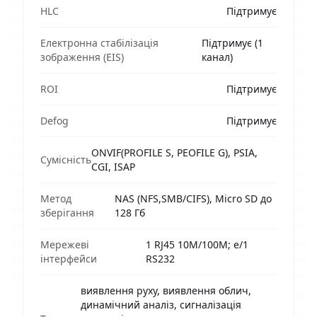
HLC
Підтримує
Електронна стабілізація
Підтримує (1
зображення (EIS)
канал)
ROI
Підтримує
Defog
Підтримує
ONVIF(PROFILE S, PEOFILE G), PSIA,
Сумісність
CGI, ISAP
Метод
NAS (NFS,SMB/CIFS), Micro SD до
зберігання
128 Гб
Мережеві
1 RJ45 10M/100M; e/1
інтерфейси
RS232
виявлення руху, виявлення облич,
динамічний аналіз, сигналізація