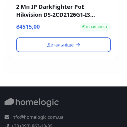
2 Мп IP DarkFighter PoE
Hikvision DS-2CD2126G1-IS
(2.8мм)
₴4515,00
Є в наявності
Детальніше
info@homelogic.com.ua
+38 (093) 863-18-89