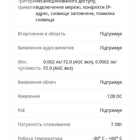
Тригери
несанкціонованого доступу,
тривоги
відключення мережі, конфлікти IP-
адрес, сховище заповнене, помилка
сховища
Вторгнення в область
Підтримує
Виявлення аудіо винятків
Підтримує
Мін.
0.002 лк/ F2.0 (AGC вкл), 0.0002 лк/
чутливість
F2.0 (AGC вкл)
Виявлення облич
Підтримує
Живлення
12В DC
PoE
Підтримує
Потужність споживання
7.5Вт
Робоча температура
-30° C - +60° C