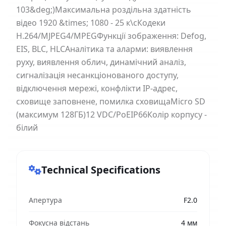
103&deg;)Максимальна роздільна здатність
відео 1920 &times; 1080 - 25 к\сКодеки
H.264/MJPEG4/MPEGФункції зображення: Defog,
EIS, BLC, HLCАналітика та аларми: виявлення
руху, виявлення облич, динамічний аналіз,
сигналізація несанкціонованого доступу,
відключення мережі, конфлікти IP-адрес,
сховище заповнене, помилка сховищаMicro SD
(максимум 128ГБ)12 VDC/PoEIP66Колір корпусу -
білий
Technical Specifications
Апертура
F2.0
Фокусна відстань
4 мм