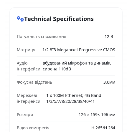
Technical Specifications
Потужність споживання
12 Вт
Матриця
1/2.8”3 Megapixel Progressive CMOS
Аудіо
вбудований мікрофон та динамік,
інтерфейси
cирена 110dB
Фокусна відстань
3.6мм
Мережеві
1 x 100М Ethernet; 4G Band
інтерфейси
1/3/5/7/8/20/28/38/40/41
Розміри
126 × 159× 196 мм
Відео компресія
H.265/H.264