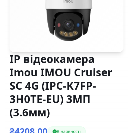
IP відеокамера
Imou IMOU Cruiser
SC 4G (IPC-K7FP-
3H0TE-EU) 3МП
(3.6мм)
₴4208,00
В наявності