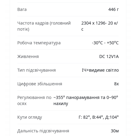
Вага
446 г
Частота кадрів (головний
2304 x 1296- 20 к/
потік)
с
Робоча температура
-30°C - +50°C
Живлення
DC 12V1A
Тип підсвічування
ІЧ+видиме світло
Цифрове збільшення
8x
Регулювання по
~355° панорамування та 0~90°
осях
нахилу
Кути огляду
Г: 82°, В:44°, Д:104°
Дальність підсвічування
30м