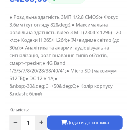
● Роздільна здатність 3МП 1/2.8 CMOS;● Фокус
3.6мм (кут огляду 82&deg;);● Максимальна
роздільна здатність відео 3 МП (2304 х 1296) - 20
к\с;● Кодеки H.265/H.264;● ІЧ+видиме світло (до
30м);● Аналітика та аларми: аудіовізуальна
сигналізація, розпізнавання типів об'єктів,
смарт-трекінг;● 4G Band
1/3/5/7/8/20/28/38/40/41;● Micro SD (максимум
512ГБ);● DC 12 V 1А;●
&nbsp;-30&deg;C~+50&deg;C;● Колір корпусу
&ndash; білий
Кількість:
Додати до кошика