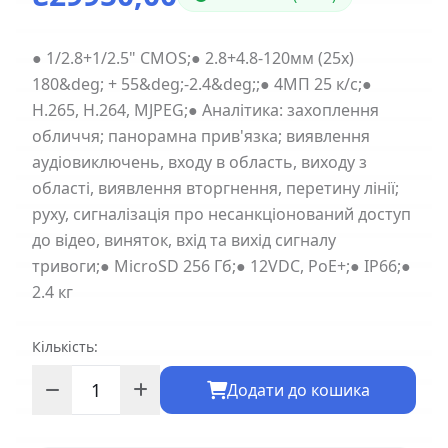
● 1/2.8+1/2.5" CMOS;● 2.8+4.8-120мм (25х)
180&deg; + 55&deg;-2.4&deg;;● 4МП 25 к/с;●
H.265, H.264, MJPEG;● Аналітика: захоплення
обличчя; панорамна прив'язка; виявлення
аудіовиключень, входу в область, виходу з
області, виявлення вторгнення, перетину лінії;
руху, сигналізація про несанкціонований доступ
до відео, виняток, вхід та вихід сигналу
тривоги;● MicroSD 256 Гб;● 12VDC, PoE+;● IP66;●
2.4 кг
Кількість:
Додати до кошика