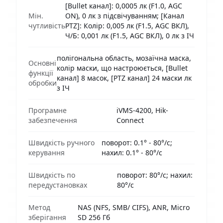
[Bullet канал]: 0,0005 лк (F1.0, AGC
Мін.
ON), 0 лк з підсвічуванням; [Канал
чутливість
PTZ]: Колір: 0,005 лк (F1.5, AGC ВКЛ),
Ч/Б: 0,001 лк (F1.5, AGC ВКЛ), 0 лк з ІЧ
полігональна область, мозаїчна маска,
Основні
колір маски, що настроюється, [Bullet
функції
канал] 8 масок, [PTZ канал] 24 маски лк
обробки
з ІЧ
Програмне
iVMS-4200, Hik-
забезпечення
Connect
Швидкість ручного
поворот: 0.1° - 80°/с;
керування
нахил: 0.1° - 80°/с
Швидкість по
поворот: 80°/с; нахил:
передустановках
80°/с
Метод
NAS (NFS, SMB/ CIFS), ANR, Micro
зберігання
SD 256 Гб