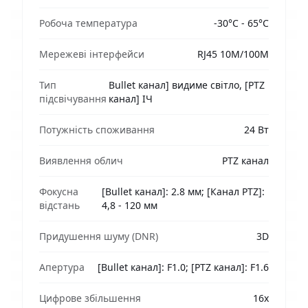
Робоча температура
-30°C - 65°C
Мережеві інтерфейси
RJ45 10M/100M
Тип
Bullet канал] видиме світло, [PTZ
підсвічування
канал] ІЧ
Потужність споживання
24 Вт
Виявлення облич
PTZ канал
Фокусна
[Bullet канал]: 2.8 мм; [Канал PTZ]:
відстань
4,8 - 120 мм
Придушення шуму (DNR)
3D
Апертура
[Bullet канал]: F1.0; [PTZ канал]: F1.6
Цифрове збільшення
16x