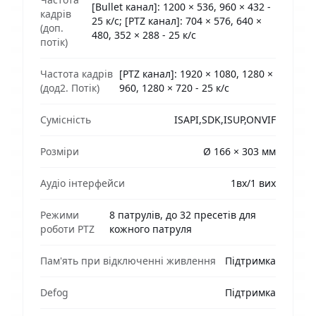
[Bullet канал]: 1200 × 536, 960 × 432 -
кадрів
25 к/с; [PTZ канал]: 704 × 576, 640 ×
(доп.
480, 352 × 288 - 25 к/с
потік)
Частота кадрів
[PTZ канал]: 1920 × 1080, 1280 ×
(дод2. Потік)
960, 1280 × 720 - 25 к/с
Сумісність
ISAPI,SDK,ISUP,ONVIF
Розміри
Ø 166 × 303 мм
Аудіо інтерфейси
1вх/1 вих
Режими
8 патрулів, до 32 пресетів для
роботи PTZ
кожного патруля
Пам'ять при відключенні живлення
Підтримка
Defog
Підтримка