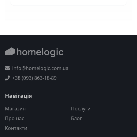
info@homelogic.com.ua
+38 (093) 863-18-89
Навігація
Магазин
Послуги
Про нас
Блог
Контакти