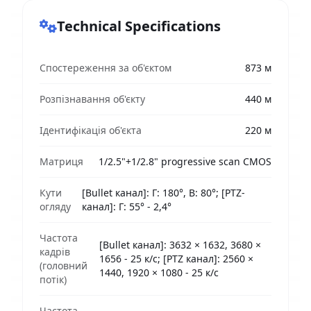
Technical Specifications
Спостереження за об'єктом
873 м
Розпізнавання об'єкту
440 м
Ідентифікація об'єкта
220 м
Матриця
1/2.5"+1/2.8" progressive scan CMOS
Кути
[Bullet канал]: Г: 180°, В: 80°; [PTZ-
огляду
канал]: Г: 55° - 2,4°
Частота
[Bullet канал]: 3632 × 1632, 3680 ×
кадрів
1656 - 25 к/с; [PTZ канал]: 2560 ×
(головний
1440, 1920 × 1080 - 25 к/с
потік)
Частота