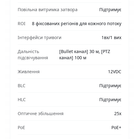
Повільна витримка затвора
Підтримує
ROI
8 фіксованих регіонів для кожного потоку
Інтерфейси тривоги
1вх/1 вих
Дальність
[Bullet канал] 30 м, [PTZ
підсвічування
канал] 100 м
Живлення
12VDC
BLC
Підтримує
HLC
Підтримує
Оптичне збільшення
25х
PoE
PoE+