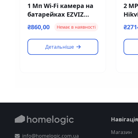
1 Мп Wi-Fi камера на
2 MP
батарейках EZVIZ
Hikv
Ezviz CS-CV316 (2мм)
I(F)
₴860,00
₴271
Немає в наявності
Детальніше
Навігаці
Магазин
info@homelogic.com.ua