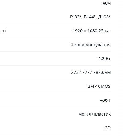
40м
Г: 83°, В: 44°, Д: 98°
сті
1920 × 1080 25 к/с
4 зони маскування
4.2 Вт
223.1×77.1×82.6мм
2MP CMOS
436 г
метал+пластик
3D