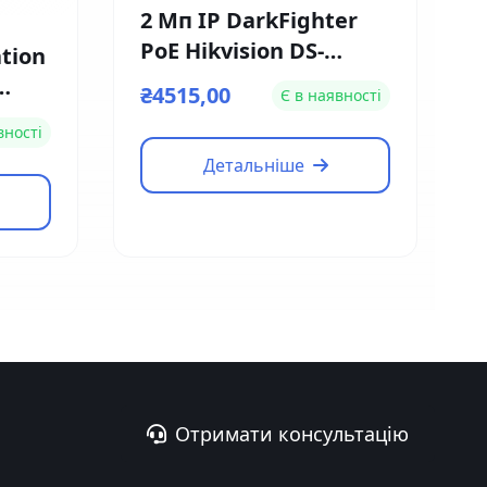
2 Мп IP DarkFighter
PoE Hikvision DS-
tion
2CD2126G1-IS (2.8мм)
₴4515,00
Є в наявності
L-
вності
Детальніше
Отримати консультацію