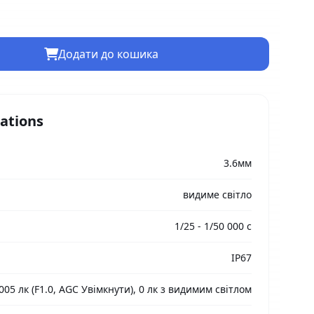
Додати до кошика
cations
3.6мм
видиме світло
1/25 - 1/50 000 с
IP67
005 лк (F1.0, AGC Увімкнути), 0 лк з видимим світлом