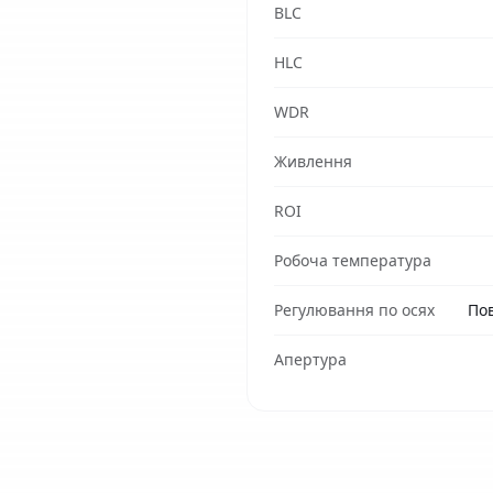
BLC
HLC
WDR
Живлення
ROI
Робоча температура
Регулювання по осях
Пов
Апертура