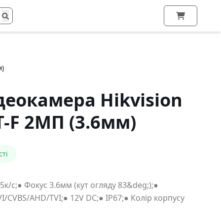
м)
деокамера Hikvision
-F 2МП (3.6мм)
сті
5к/с;● Фокус 3.6мм (кут огляду 83&deg;);●
VI/CVBS/AHD/TVI;● 12V DC;● IP67;● Колір корпусу