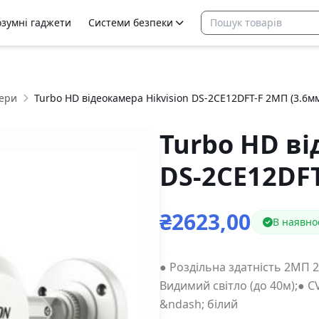
озумні гаджети
Системи безпеки
ери
Turbo HD відеокамера Hikvision DS-2CE12DFT-F 2МП (3.6м
Turbo HD ві
DS-2CE12DFT
₴2623,00
В наявно
● Роздільна здатність 2МП 2
Видимий світло (до 40м);● C
&ndash; білий