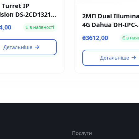
 Turret IP
ision DS-2CD1321-
2МП Dual Illumina
 (4мм)
4G Dahua DH-IPC-
4,00
Є в наявності
HFW1239DT-4G-ST-I
₴3612,00
Є в ная
EU-B (2.8мм)
Детальніше
Детальніше
я
Послуги