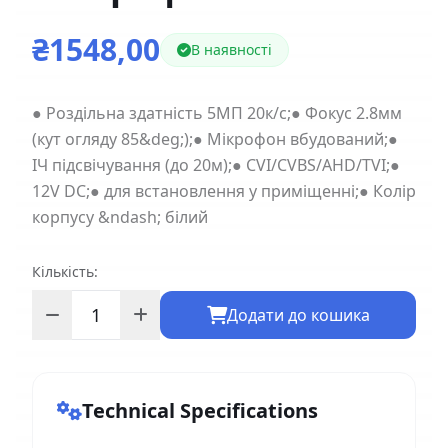
₴1548,00
В наявності
● Роздільна здатність 5МП 20к/с;● Фокус 2.8мм
(кут огляду 85&deg;);● Мікрофон вбудований;●
ІЧ підсвічування (до 20м);● CVI/CVBS/AHD/TVI;●
12V DC;● для встановлення у приміщенні;● Колір
корпусу &ndash; білий
Кількість:
Додати до кошика
Technical Specifications