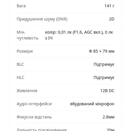
Вага
141 г
Придушення шуму (DNR)
2D
Мін.
колір: 0,01 лк (F1.6, AGC вкл.), 0 лк
чутливість
з ІЧ
Розміри
Φ 85 × 79 мм
BLC
Підтримує
HLC
Підтримує
Живлення
12В DC
Аудіо інтерфейси
вбудований мікрофон
Фокусна відстань
2.8мм
Дальність підсвічування
20м