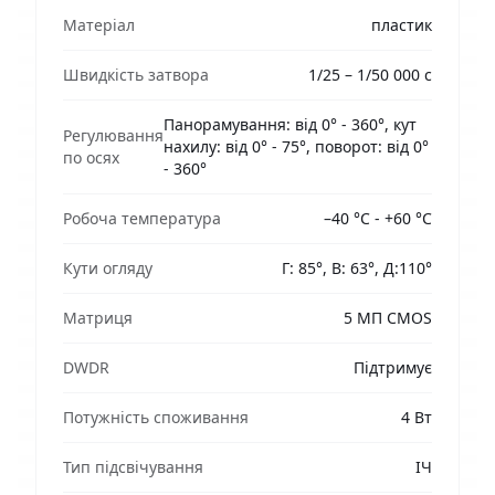
Матеріал
пластик
Швидкість затвора
1/25 – 1/50 000 с
Панорамування: від 0° - 360°, кут
Регулювання
нахилу: від 0° - 75°, поворот: від 0°
по осях
- 360°
Робоча температура
–40 °C - +60 °C
Кути огляду
Г: 85°, В: 63°, Д:110°
Матриця
5 МП CMOS
DWDR
Підтримує
Потужність споживання
4 Вт
Тип підсвічування
ІЧ