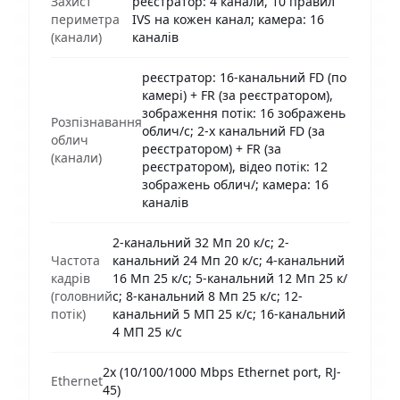
Захист
реєстратор: 4 канали, 10 правил
периметра
IVS на кожен канал; камера: 16
(канали)
каналів
реєстратор: 16-канальний FD (по
камері) + FR (за реєстратором),
зображення потік: 16 зображень
Розпізнавання
облич/с; 2-х канальний FD (за
облич
реєстратором) + FR (за
(канали)
реєстратором), відео потік: 12
зображень облич/; камера: 16
каналів
2-канальний 32 Мп 20 к/с; 2-
Частота
канальний 24 Мп 20 к/с; 4-канальний
кадрів
16 Мп 25 к/с; 5-канальний 12 Мп 25 к/
(головний
с; 8-канальний 8 Мп 25 к/с; 12-
потік)
канальний 5 МП 25 к/с; 16-канальний
4 МП 25 к/с
2х (10/100/1000 Mbps Ethernet port, RJ-
Ethernet
45)