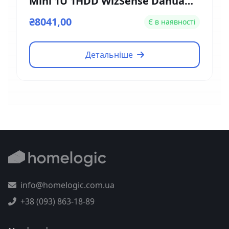
Mini 1U 1HDD WizSense Dahua
DH-XVR5104HE-4KL-I3
₴8041,00
Є в наявності
Детальніше
info@homelogic.com.ua
+38 (093) 863-18-89