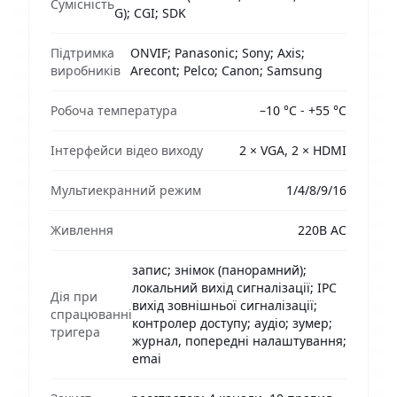
Сумісність
G); CGI; SDK
Підтримка
ONVIF; Panasonic; Sony; Axis;
виробників
Arecont; Pelco; Canon; Samsung
Робоча температура
–10 °C - +55 °C
Інтерфейси відео виходу
2 × VGA, 2 × HDMI
Мультиекранний режим
1/4/8/9/16
Живлення
220В АС
запис; знімок (панорамний);
локальний вихід сигналізації; IPC
Дія при
вихід зовнішньої сигналізації;
спрацюванні
контролер доступу; аудіо; зумер;
тригера
журнал, попередні налаштування;
emai