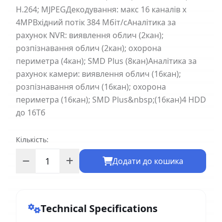
H.264; MJPEGДекодування: макс 16 каналів х
4MPВхідний потік 384 Мбіт/сАналітика за
рахунок NVR: виявлення облич (2кан);
розпізнавання облич (2кан); охорона
периметра (4кан); SMD Plus (8кан)Аналітика за
рахунок камери: виявлення облич (16кан);
розпізнавання облич (16кан); охорона
периметра (16кан); SMD Plus&nbsp;(16кан)4 HDD
до 16Тб
Кількість:
Додати до кошика
Technical Specifications