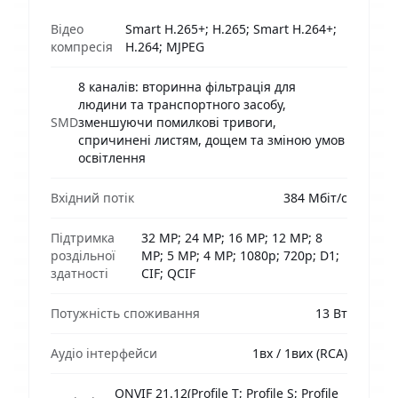
Відео
Smart H.265+; H.265; Smart H.264+;
компресія
H.264; MJPEG
8 каналів: вторинна фільтрація для
людини та транспортного засобу,
SMD
зменшуючи помилкові тривоги,
спричинені листям, дощем та зміною умов
освітлення
Вхідний потік
384 Мбіт/с
Підтримка
32 MP; 24 MP; 16 MP; 12 MP; 8
роздільної
MP; 5 MP; 4 MP; 1080p; 720p; D1;
здатності
CIF; QCIF
Потужність споживання
13 Вт
Аудіо інтерфейси
1вх / 1вих (RCA)
ONVIF 21.12(Profile T; Profile S; Profile