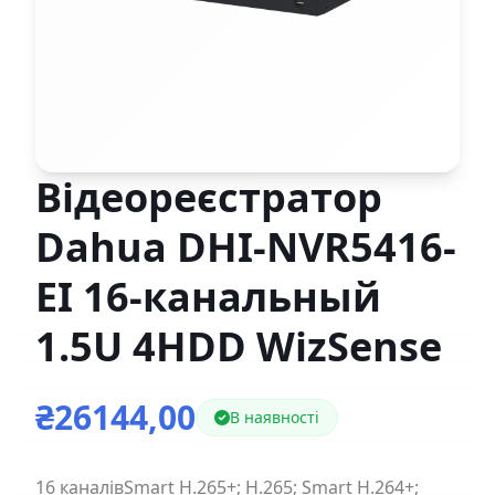
Відеореєстратор
Dahua DHI-NVR5416-
EI 16-канальный
1.5U 4HDD WizSense
₴26144,00
В наявності
16 каналівSmart H.265+; H.265; Smart H.264+;