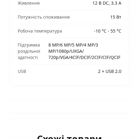
Живлення
12 В DC, 3.3 A
Потужність споживання
15 Вт
Робоча температура
-10 °C - 55 °C
Підтримка
8 MP/6 MP/5 MP/4 MP/3
роздільної
MP/1080p/UXGA/
здатності
720p/VGA/4CIF/DCIF/2CIF/CIF/QCIF
USB
2 × USB 2.0
Схожі товари