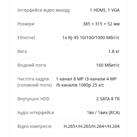
Інтерфейси відео виходу
1 HDMI, 1 VGA
Розміри
385 × 315 × 52 мм
Ethernet
1х RJ-45 10/100/1000 Мбіт/с
Вага
1.8 кг
Вхідний потік
160 Мбит/с
Частота кадрів
1-канал 8 MP /3-канали 4 MP
(головний потік)
/6-каналів 1080p 25 к/с
Внутрішні HDD
2 SATA 8 Тб
Аудіо інтерфейси
1вх / 1вих (RCA)
Відео компресія
H.265+/H.265/H.264+/H.264