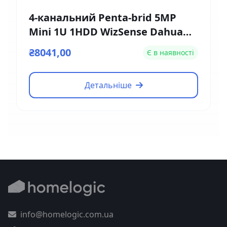
4-канальний Penta-brid 5MP
Mini 1U 1HDD WizSense Dahua
DH-XVR5104HE-4KL-I3
₴8041,00
Є в наявності
Детальніше
info@homelogic.com.ua