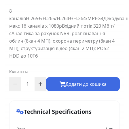
8
каналівH.265+/H.265/H.264+/H.264/MPEG4Декодуванн
макс 16 каналів х 1080рВхідний потік 320 Мбіт/
сАналітика за рахунок NVR: розпізнавання
облич (8кан 4 МП); охорона периметру (8кан 4
МП); структуризація відео (4кан 2 МП); POS2
HDD до 10Тб
Кількість:
Додати до кошика
Technical Specifications
Вага
1 кг