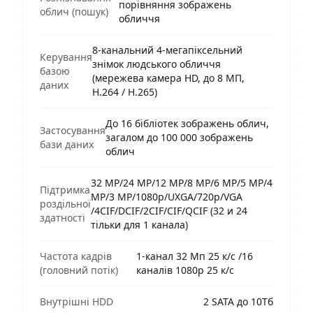
порівняння зображень
облич (пошук)
обличчя
8-канальний 4-мегапіксельний
Керування
знімок людського обличчя
базою
(мережева камера HD, до 8 МП,
даних
H.264 / H.265)
До 16 бібліотек зображень облич,
Застосування
загалом до 100 000 зображень
бази даних
облич
32 MP/24 MP/12 MP/8 MP/6 MP/5 MP/4
Підтримка
MP/3 MP/1080p/UXGA/720p/VGA
роздільної
/4CIF/DCIF/2CIF/CIF/QCIF (32 и 24
здатності
тільки для 1 канала)
Частота кадрів
1-канал 32 Мп 25 к/с /16
(головний потік)
каналів 1080p 25 к/с
Внутрішні HDD
2 SATA до 10Тб