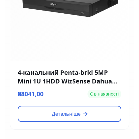
4-канальний Penta-brid 5MP
Mini 1U 1HDD WizSense Dahua
DH-XVR5104HE-4KL-I3
₴8041,00
Є в наявності
Детальніше