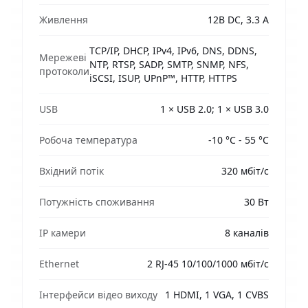
Живлення
12В DC, 3.3 A
TCP/IP, DHCP, IPv4, IPv6, DNS, DDNS,
Мережеві
NTP, RTSP, SADP, SMTP, SNMP, NFS,
протоколи
iSCSI, ISUP, UPnP™, HTTP, HTTPS
USB
1 × USB 2.0; 1 × USB 3.0
Робоча температура
-10 °C - 55 °C
Вхідний потік
320 мбіт/с
Потужність споживання
30 Вт
IP камери
8 каналів
Ethernet
2 RJ-45 10/100/1000 мбіт/с
Інтерфейси відео виходу
1 HDMI, 1 VGA, 1 CVBS