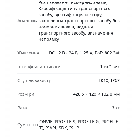
Розпізнавання номерних знаків,
Класифікація типу транспортного
засобу, ідентифікація кольору,
Аналітика
захоплення транспортного засобу без
номерних знаків, водіння
транспортного засобу, визначення
напрямку
Живлення
DC 12 В - 24 В, 1.25 A; PoE: 802.3at
Інтерфейси тривоги
1 вх/1вих
Ступінь захисту
IK10; IP67
Розміри
428.5 × 120 × 132.8 мм
Вага
3 кг
ONVIF (PROFILE S, PROFILE G, PROFILE
Сумісність
T), ISAPI, SDK, ISUP