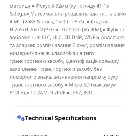
матриця;● Фокус 8-32мм (кут огляду 41-15
&deg;);● Максимальна роздільна здатність відео
4 МП (2688 &times; 1520) - 25 к\с;● Кодеки
H.265/H.264/MJPEG;● ІЧ світло (до 40м);● Функції
зображення: BLC, HLC, 3D DNR, WDR;● Аналітика
та аларми: розпізнавання 3 смуг, розпізнавання
номерних знаків, класифікація типу
транспортного засобу, ідентифікація кольору,
захоплення транспортного засобу без
номерного знака, визначення напрямку руху
транспортного засобу;● Micro SD (максимум
512ГБ);● 12-24 V DC/PoE;● IP67; IK10
Technical Specifications