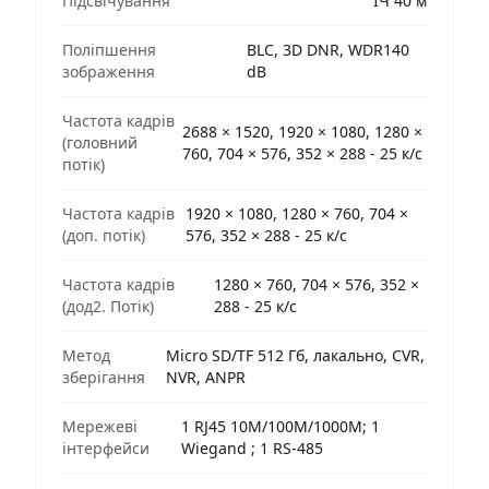
Підсвічування
ІЧ 40 м
Поліпшення
BLC, 3D DNR, WDR140
зображення
dB
Частота кадрів
2688 × 1520, 1920 × 1080, 1280 ×
(головний
760, 704 × 576, 352 × 288 - 25 к/с
потік)
Частота кадрів
1920 × 1080, 1280 × 760, 704 ×
(доп. потік)
576, 352 × 288 - 25 к/с
Частота кадрів
1280 × 760, 704 × 576, 352 ×
(дод2. Потік)
288 - 25 к/с
Метод
Micro SD/TF 512 Гб, лакально, CVR,
зберігання
NVR, ANPR
Мережеві
1 RJ45 10M/100M/1000M; 1
інтерфейси
Wiegand ; 1 RS-485