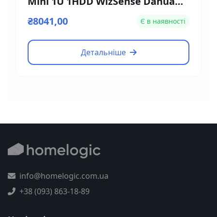
Mini 1U 1HDD WizSense Dahua
DH-XVR5104HE-4KL-I3
₴8041,00
Є в наявності
Детальніше
info@homelogic.com.ua
+38 (093) 863-18-89