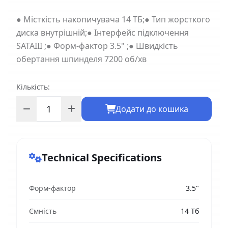
● Місткість накопичувача 14 ТБ;● Тип жорсткого
диска внутрішній;● Інтерфейс підключення
SATAIII ;● Форм-фактор 3.5" ;● Швидкість
обертання шпинделя 7200 об/хв
Кількість:
Додати до кошика
Technical Specifications
Форм-фактор
3.5"
Ємність
14 Тб