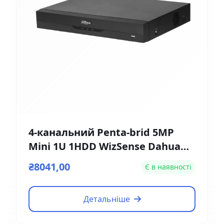
4-канальний Penta-brid 5MP
Mini 1U 1HDD WizSense Dahua
DH-XVR5104HE-4KL-I3
₴8041,00
Є в наявності
Детальніше