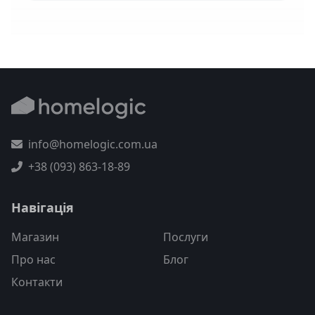
info@homelogic.com.ua
+38 (093) 863-18-89
Навігація
Магазин
Послуги
Про нас
Блог
Контакти