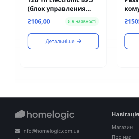
(блок управления
ком
замком)
дом
₴106,00
₴150
Є в наявності
VTN
Детальніше
Навігаці
Магазин
info@homelogic.com.ua
Про нас