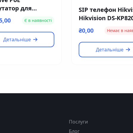
утатор для
SIP телефон Hikvi
офонів Dahua DH-
Hikvision DS-KP82
5,00
Є в наявності
S1060A
HE1
₴0,00
Немає в ная
Детальніше
Детальніше
я
Послуги
Блог