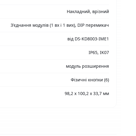
Накладний, врізний
З'єднання модулів (1 вх і 1 вих), DIP перемикач
від DS-KD8003-IME1
IP65, IK07
модуль розширення
Фізичні кнопки (6)
98,2 х 100,2 х 33,7 мм