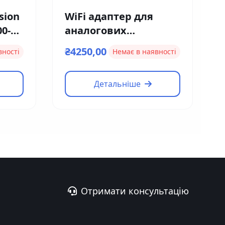
sion
WiFi адаптер для
00-
аналогових
домофонів та
₴4250,00
вності
Немає в наявності
панелей Neolight
NeoBox Pro
Детальніше
Отримати консультацію