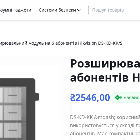
озумні гаджети
Системи безпеки
рювальний модуль на 6 абонентів Hikvision DS-KD-KK/S
Розширювал
абонентів H
₴2546,00
В наявнос
DS-KD-KK &mdash; корисни
використовується у складі 
абонентів. Має компактні ро