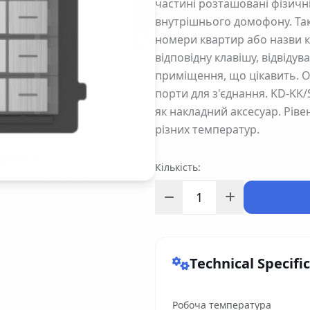
частині розташовані фізичні
внутрішнього домофону. Так
номери квартир або назви к
відповідну клавішу, відвід
приміщення, що цікавить. 
порти для з'єднання. KD-KK/
як накладний аксесуар. Рів
різних температур.
Кількість:
Technical Specifi
Робоча температура