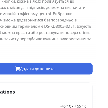
 кнопки, кожна з яких прив'язується до
ож є місця для підписів, де можна визначити
омпаній в офісному центрі. Вибравши
увач зможе додзвонитися безпосередньо в
Основним терміналом є DS-KD8003-IME1. Існують
S можна врізати або розташувати поверх стіни,
ень захисту передбачає вуличне використання за
Додати до кошика
cations
-40 ° С - + 55 ° С