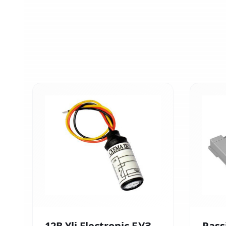
12В Yli Electronic БУЗ
Pass