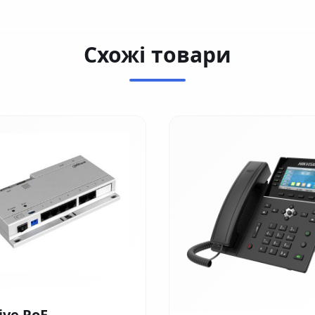
Схожі товари
ive PoE