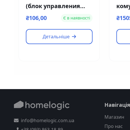
(блок управления
ком
замком)
дом
₴106,00
₴150
Є в наявності
VTN
Детальніше
Навігаці
Магазин
info@homelogic.com.ua
Про нас
+38 (093) 863-18-89