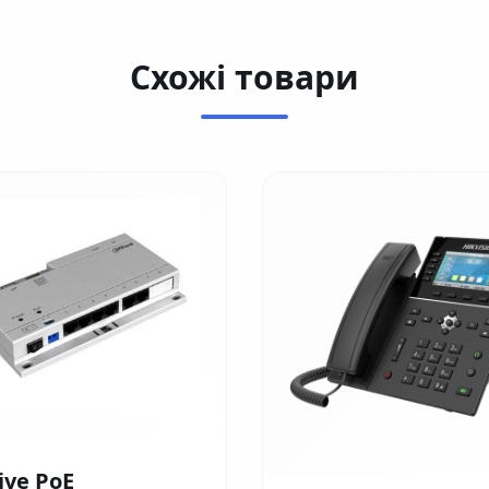
Схожі товари
ive PoE