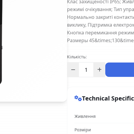
Клас захищеності IP65; Жив
режимі очікування; Тип упр
Нормально закриті контакти
виклику, Підтримка електром
Кнопка перемикання режимі
Размеры 45&times;130&time
Кількість:
Technical Specifi
Живлення
Розміри