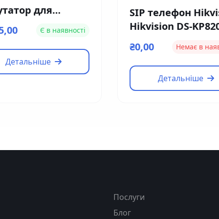
утатор для
SIP телефон Hikvi
офонів Dahua DH-
Hikvision DS-KP82
5,00
Є в наявності
S1060A
HE1
₴0,00
Немає в ная
Детальніше
Детальніше
я
Послуги
Блог