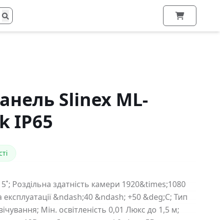
нель Slinex ML-
k IP65
сті
15˚; Роздільна здатність камери 1920&times;1080
 експлуатації &ndash;40 &ndash; +50 &deg;С; Тип
вічування; Мін. освітленість 0,01 Люкс до 1,5 м;