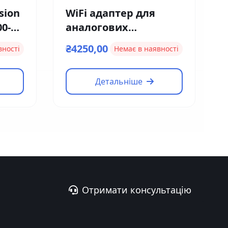
sion
WiFi адаптер для
00-
аналогових
домофонів та
₴4250,00
вності
Немає в наявності
панелей Neolight
NeoBox Pro
Детальніше
Отримати консультацію