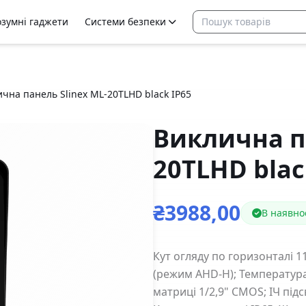
озумні гаджети
Системи безпеки
чна панель Slinex ML-20TLHD black IP65
Виклична па
20TLHD blac
₴3988,00
В наявно
Кут огляду по горизонталі 1
(режим AHD-H); Температура
матриці 1/2,9" CMOS; ІЧ підс