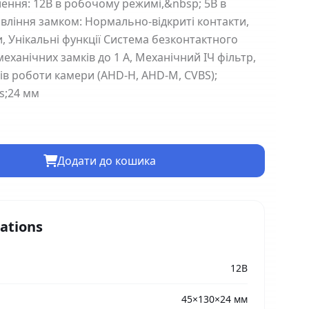
лення: 12В в робочому режимі,&nbsp; 5В в
авління замком: Нормально-відкриті контакти,
, Унікальні функції Система безконтактного
еханічних замків до 1 А, Механічний ІЧ фільтр,
в роботи камери (AHD-H, AHD-M, CVBS);
s;24 мм
Додати до кошика
cations
12В
45×130×24 мм