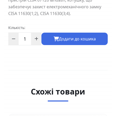
пристрій CISA 07120 &ndash; котушку, що
забезпечує захист електромеханічного замку
CISA 11630(1;2), CISA 11630(3;4).
Кількість:
Додати до кошика
Схожі товари