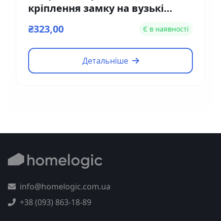
кріплення замку на вузькі
двері Yli Electronic MBK-180NL
₴323,00
Є в наявності
Детальніше
info@homelogic.com.ua
+38 (093) 863-18-89