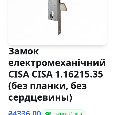
Замок
електромеханічний
CISA CISA 1.16215.35
(без планки, без
сердцевины)
₴4336,00
В наявності (1 шт.)