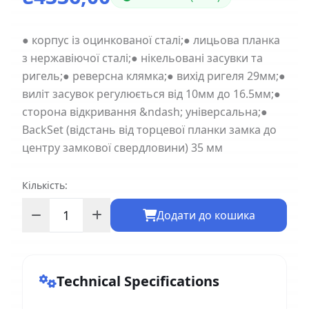
● корпус із оцинкованої сталі;● лицьова планка
з нержавіючої сталі;● нікельовані засувки та
ригель;● реверсна клямка;● вихід ригеля 29мм;●
виліт засувок регулюється від 10мм до 16.5мм;●
сторона відкривання &ndash; універсальна;●
BackSet (відстань від торцевої планки замка до
центру замкової свердловини) 35 мм
Кількість:
Додати до кошика
Technical Specifications