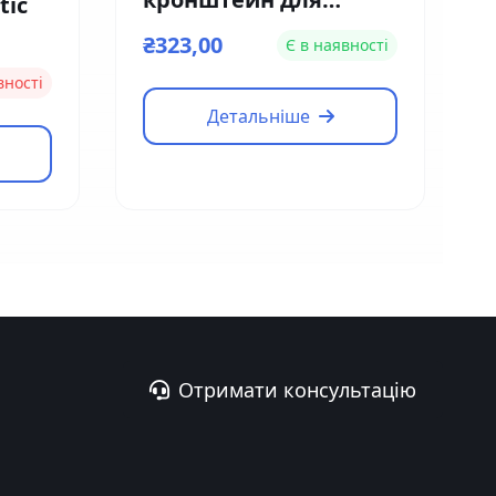
tic
кріплення замку на
₴323,00
Є в наявності
вузькі двері Yli
вності
Electronic MBK-180NL
Детальніше
Отримати консультацію