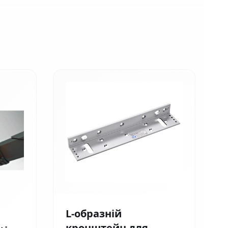
L-образній
кронштейн для