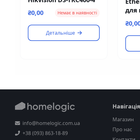
Ethe
для
₴0,00
Немає в наявності
кон
₴0,0
EM0
Детальніше
Навігаці
Магазин
info@homelogic.com.ua
Про нас
+38 (093) 863-18-89
Контакти