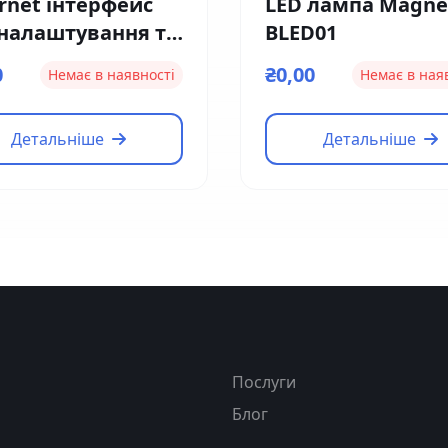
rnet інтерфейс
LED лампа Magne
 налаштування та
BLED01
тролю Magnetic
0
₴0,00
Немає в наявності
Немає в ная
1
Детальніше
Детальніше
я
Послуги
Блог