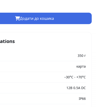
Додати до кошика
cations
350 г
карта
–30°C - +70°C
12В 0.5A DC
IP66