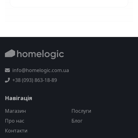
info@homelogic.com.ua
+38 (093) 863-18-89
Навігація
Магазин
Послуги
Про нас
Блог
Контакти