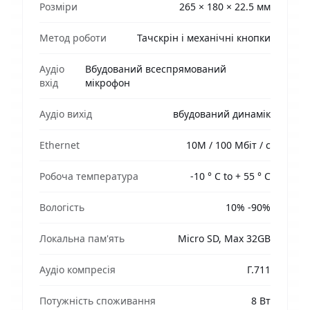
Розміри
265 × 180 × 22.5 мм
Метод роботи
Тачскрін і механічні кнопки
Аудіо
Вбудований всеспрямований
вхід
мікрофон
Аудіо вихід
вбудований динамік
Ethernet
10M / 100 Мбіт / c
Робоча температура
-10 ° C to + 55 ° C
Вологість
10% -90%
Локальна пам'ять
Micro SD, Max 32GB
Аудіо компресія
Г.711
Потужність споживання
8 Вт