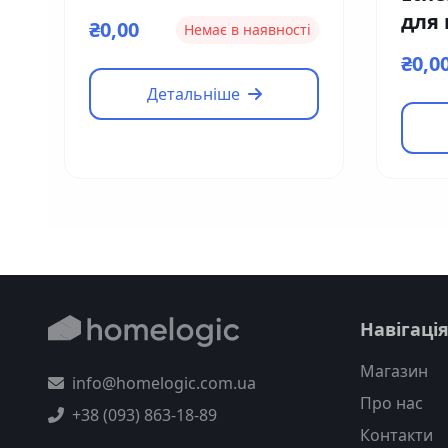
для
₴0,00
Немає в наявності
кон
₴0,0
EM0
Детальніше
Навігаці
Магазин
info@homelogic.com.ua
Про нас
+38 (093) 863-18-89
Контакти