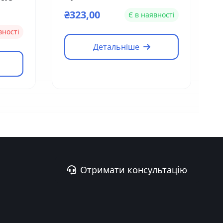
кріплення замку на
₴323,00
Є в наявності
вузькі двері Yli
вності
Electronic MBK-180NL
Детальніше
Отримати консультацію