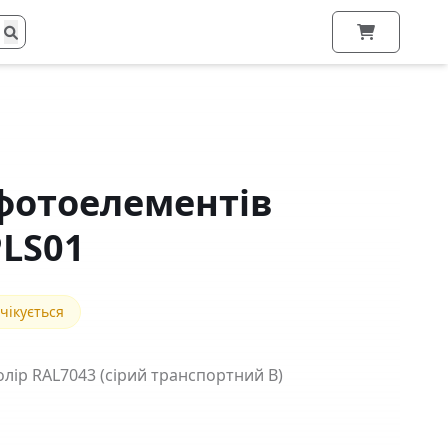
 фотоелементів
PLS01
чікується
олір RAL7043 (сірий транспортний В)