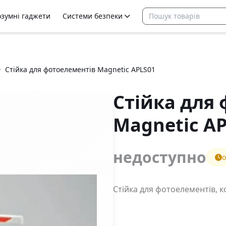
озумні гаджети
Системи безпеки
Стійка для фотоелементів Magnetic APLS01
Стійка для
Magnetic A
недоступно
о
Стійка для фотоелементів, к