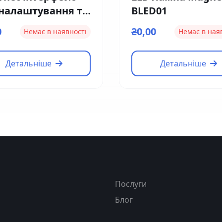
 налаштування та
BLED01
тролю Magnetic
0
₴0,00
Немає в наявності
Немає в ная
1
Детальніше
Детальніше
я
Послуги
Блог