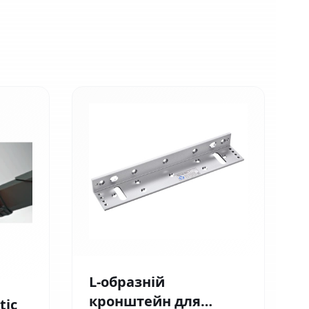
L-образній
кронштейн для
tic