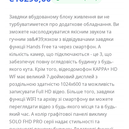
Завдяки вбудованому блоку живлення ви не
турбуватиметеся про додаткове обладнання. Ви
зможете насолоджуватися якісним звуком та
гучним зв&#39;язком з відвідувачами завдяки
функції Hands Free та через смартфон. А
кількість камер, що підключаються - це 3, що
забезпечує повну оглядовість будинку з будь-
якого кута. Крім того, відеодомофон KAPPA+ HD
WF має великий 7-дюймовий дисплей з
роздільною здатністю 1024х600 та можливість
записувати Full HD відео. Більше того, завдяки
функції WIFI та архіву зі смартфону ви можете
переглядати відео з будь-якого місця та в будь-
який час. А колір графітової панелі виклику
SOLO FHD PRO серії надає стильності та