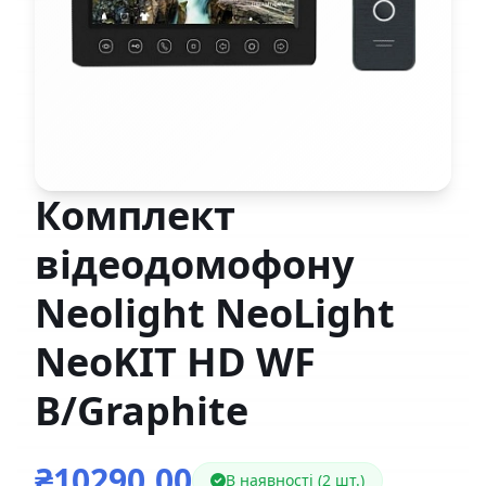
Комплект
відеодомофону
Neolight NeoLight
NeoKIT HD WF
B/Graphite
₴10290,00
В наявності (2 шт.)