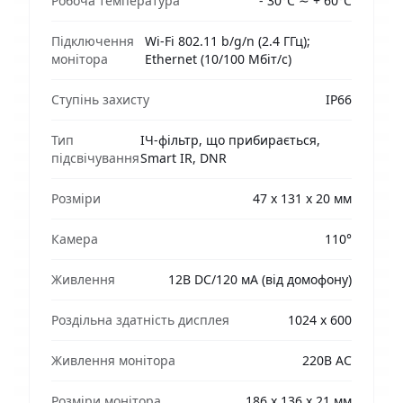
Робоча температура
- 30°С ∼ + 60°С
Підключення
Wi-Fi 802.11 b/g/n (2.4 ГГц);
монітора
Ethernet (10/100 Мбіт/с)
Ступінь захисту
IP66
Тип
ІЧ-фільтр, що прибирається,
підсвічування
Smart IR, DNR
Розміри
47 х 131 х 20 мм
Камера
110°
Живлення
12В DC/120 мА (від домофону)
Роздільна здатність дисплея
1024 х 600
Живлення монітора
220В AC
Розміри монітора
186 х 136 х 21 мм