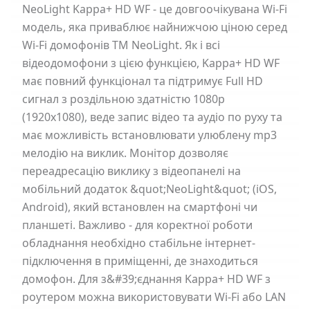
NeoLight Kappa+ HD WF - це довгоочікувана Wi-Fi
модель, яка приваблює найнижчою ціною серед
Wi-Fi домофонів ТМ NeoLight. Як і всі
відеодомофони з цією функцією, Kappa+ HD WF
має повний функціонал та підтримує Full HD
сигнал з роздільною здатністю 1080р
(1920х1080), веде запис відео та аудіо по руху та
має можливість встановлювати улюблену mp3
мелодію на виклик. Монітор дозволяє
переадресацію виклику з відеопанелі на
мобільний додаток &quot;NeoLight&quot; (iOS,
Android), який встановлен на смартфоні чи
планшеті. Важливо - для коректної роботи
обладнання необхідно стабільне інтернет-
підключення в приміщенні, де знаходиться
домофон. Для з&#39;єднання Kappa+ HD WF з
роутером можна використовувати Wi-Fi або LAN