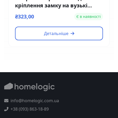
кріплення замку на вузькі
двері Yli Electronic MBK-180NL
₴323,00
Є в наявності
Детальніше
info@homelogic.com.ua
+38 (093) 863-18-89