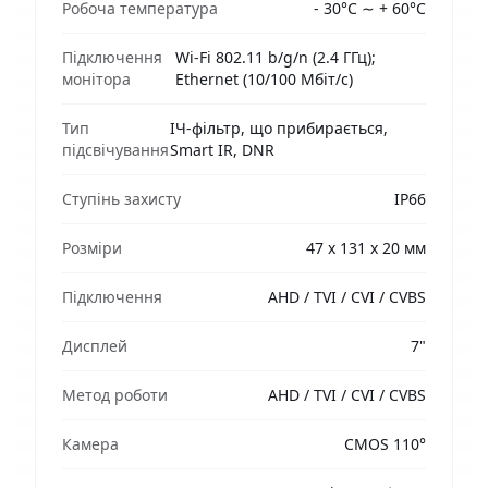
Робоча температура
- 30°С ∼ + 60°С
Підключення
Wi-Fi 802.11 b/g/n (2.4 ГГц);
монітора
Ethernet (10/100 Мбіт/с)
Тип
ІЧ-фільтр, що прибирається,
підсвічування
Smart IR, DNR
Ступінь захисту
IP66
Розміри
47 х 131 х 20 мм
Підключення
AHD / TVI / CVI / CVBS
Дисплей
7"
Метод роботи
AHD / TVI / CVI / CVBS
Камера
CMOS 110°