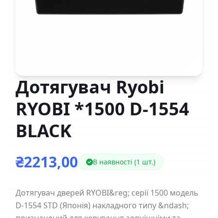
Дотягувач Ryobi
RYOBI *1500 D-1554
BLACK
₴2213,00
В наявності (1 шт.)
Дотягувач дверей RYOBI&reg; серії 1500 модель
D-1554 STD (Японія) накладного типу &ndash;