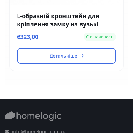
L-образній кронштейн для
кріплення замку на вузькі
двері Yli Electronic MBK-180NL
₴323,00
Є в наявності
Детальніше
info@homelogic.com.ua