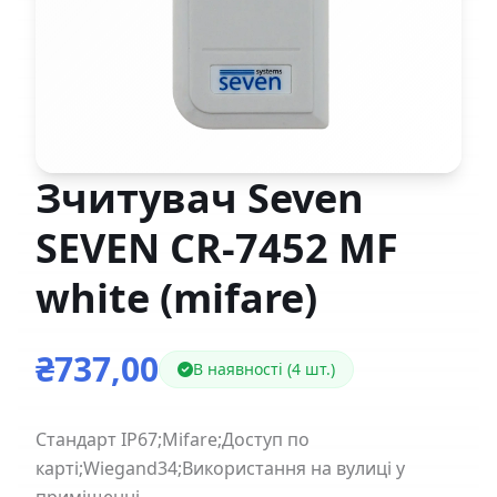
Зчитувач Seven
SEVEN CR-7452 MF
white (mifare)
₴737,00
В наявності (4 шт.)
Стандарт IP67;Mifare;Доступ по
карті;Wiegand34;Використання на вулиці у