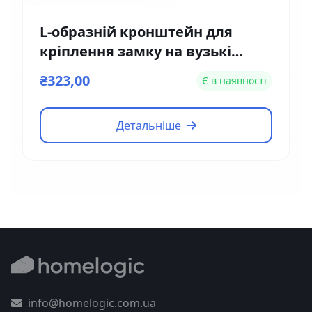
L-образній кронштейн для
кріплення замку на вузькі
двері Yli Electronic MBK-180NL
₴323,00
Є в наявності
Детальніше
info@homelogic.com.ua