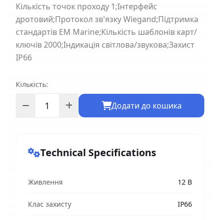
Кількість точок проходу 1;Інтерфейс
дротовий;Протокол зв'язку Wiegand;Підтримка
стандартів EM Marine;Кількість шаблонів карт/
ключів 2000;Індикація світлова/звукова;Захист
IP66
Кількість:
Додати до кошика
Technical Specifications
Живлення
12 В
Клас захисту
IP66