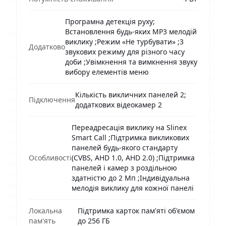
Програмна детекція руху;
Встановлення будь-яких MP3 мелодій
виклику ;Режим «Не турбувати» ;3
Додатково
звукових режиму для різного часу
доби ;Увімкнення та вимкнення звуку
вибору елементів меню
Кількість викличних панелей 2;
Підключення
додаткових відеокамер 2
Переадресація виклику на Slinex
Smart Call ;Підтримка викликових
панелей будь-якого стандарту
Особливості
(CVBS, AHD 1.0, AHD 2.0) ;Підтримка
панелей і камер з роздільною
здатністю до 2 Мп ;Індивідуальна
мелодія виклику для кожної панелі
Локальна
Підтримка карток пам'яті об'ємом
пам'ять
до 256 ГБ