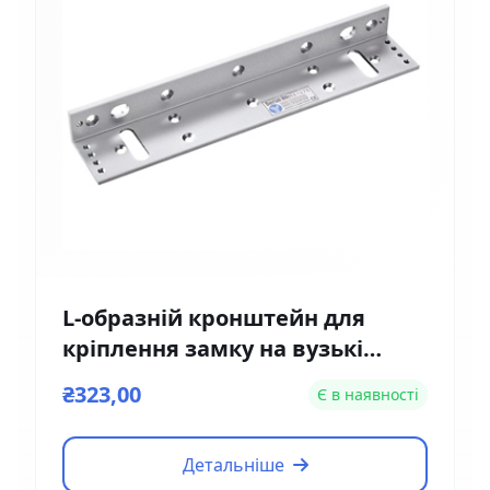
L-образній кронштейн для
кріплення замку на вузькі
двері Yli Electronic MBK-180NL
₴323,00
Є в наявності
Детальніше