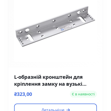
L-образній кронштейн для
кріплення замку на вузькі
двері Yli Electronic MBK-180NL
₴323,00
Є в наявності
Детальніше