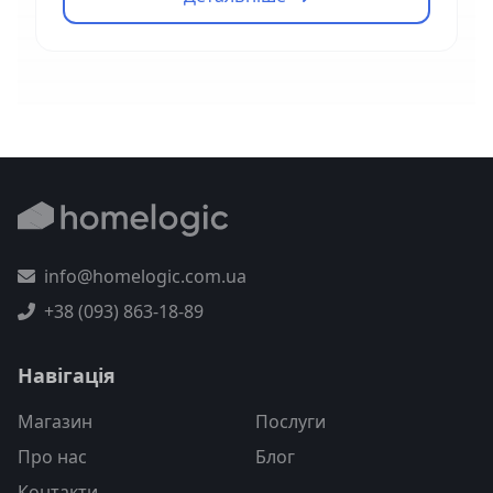
info@homelogic.com.ua
+38 (093) 863-18-89
Навігація
Магазин
Послуги
Про нас
Блог
Контакти