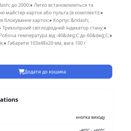
dash; до 2000;● Легко встановлюються та
 майстер-карток або пульта (в комплекті);●
ія блокування карток;● Корпус &ndash;
 Триколірний світлодіодний індикатор стану;●
 Робоча температура від -40&deg;С до 60&deg;С;●
;● Габарити 103х48х20 мм, вага 100 г
Додати до кошика
cations
кнопка виходу
-40°С - +60°С