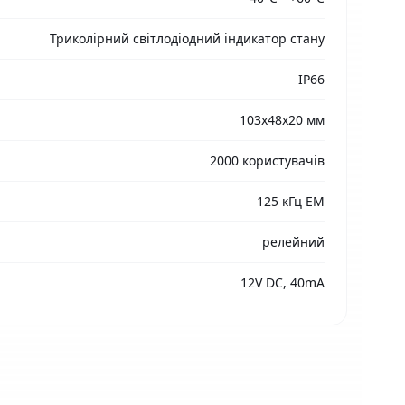
Триколірний світлодіодний індикатор стану
IP66
103х48х20 мм
2000 користувачів
125 кГц EM
релейний
12V DC, 40mA