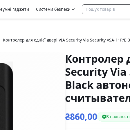
озумні гаджети
Системи безпеки
Контролер для однієї двері VIA Security Via Security VSA-11P/
Контролер д
Security Via
Black авто
считывате
₴860,00
В наявності