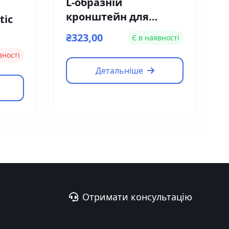
L-образній
кронштейн для
tic
кріплення замку на
₴323,00
Є в наявності
вузькі двері Yli
вності
Electronic MBK-180NL
Детальніше
Отримати консультацію