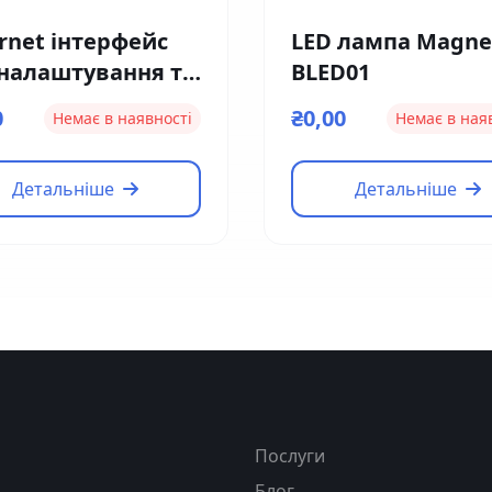
rnet інтерфейс
LED лампа Magne
 налаштування та
BLED01
тролю Magnetic
0
₴0,00
Немає в наявності
Немає в ная
1
Детальніше
Детальніше
я
Послуги
Блог