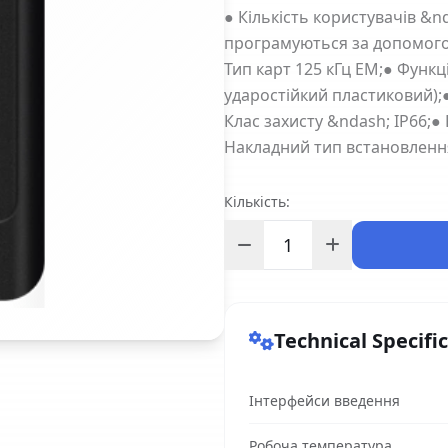
● Кількість користувачів &n
програмуються за допомогою
Тип карт 125 кГц EM;● Функц
ударостійкий пластиковий);●
Клас захисту &ndash; IP66;●
Накладний тип встановлення
Кількість:
Technical Specifi
Інтерфейси введення
Робоча температура