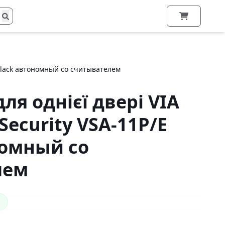
E Black автономный со считывателем
ля однієї двері VIA
 Security VSA-11P/E
номный со
лем