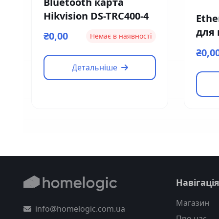
Bluetooth карта
Hikvision DS-TRC400-4
Ethe
для
₴0,00
Немає в наявності
кон
₴0,0
EM0
Детальніше
Навігаці
Магазин
info@homelogic.com.ua
Про нас