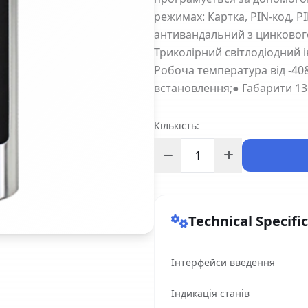
режимах: Картка, PIN-код, P
антивандальний з цинкового
Триколірний світлодіодний і
Робоча температура від -40
встановлення;● Габарити 136
Кількість:
Technical Specifi
Інтерфейси введення
Індикація станів