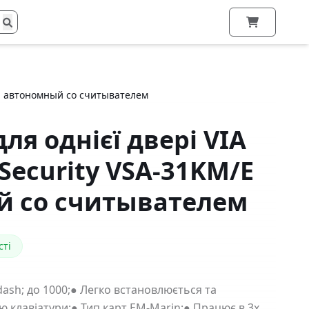
M/E автономный со считывателем
ля однієї двері VIA
 Security VSA-31KM/E
й со считывателем
сті
dash; до 1000;● Легко встановлюється та
 клавіатури;● Тип карт EM-Marin;● Працює в 3х