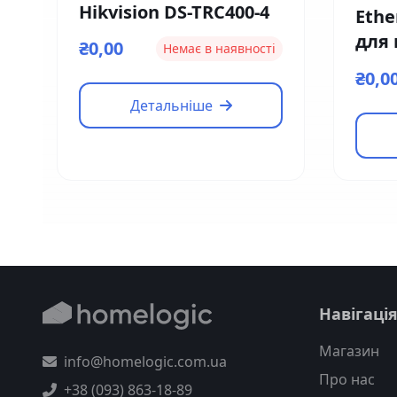
Hikvision DS-TRC400-4
Ethe
для
₴0,00
Немає в наявності
кон
₴0,0
EM0
Детальніше
Навігаці
Магазин
info@homelogic.com.ua
Про нас
+38 (093) 863-18-89