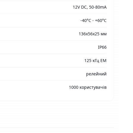
12V DC, 50-80mA
-40°С - +60°С
136х56х25 мм
IP66
125 кГц EM
релейний
1000 користувачів