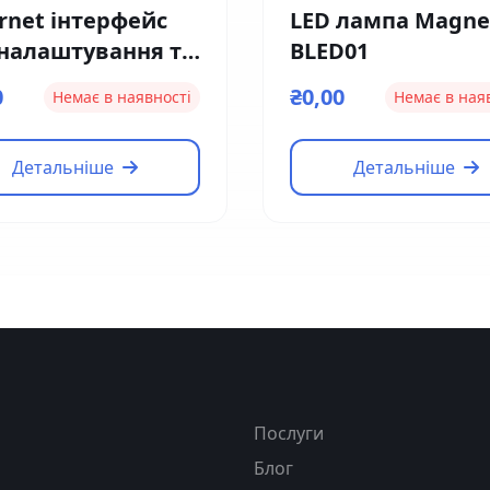
rnet інтерфейс
LED лампа Magne
 налаштування та
BLED01
тролю Magnetic
0
₴0,00
Немає в наявності
Немає в ная
1
Детальніше
Детальніше
я
Послуги
Блог