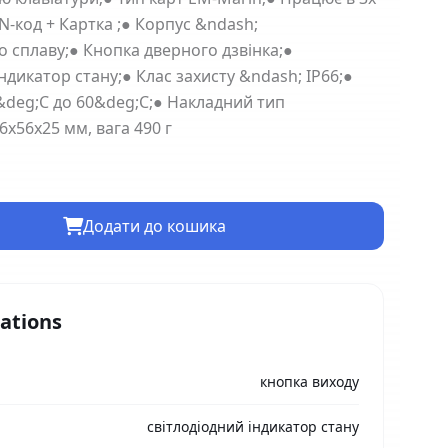
IN-код + Картка ;● Корпус &ndash;
 сплаву;● Кнопка дверного дзвінка;●
ндикатор стану;● Клас захисту &ndash; IP66;●
&deg;С до 60&deg;С;● Накладний тип
х56х25 мм, вага 490 г
Додати до кошика
cations
кнопка виходу
світлодіодний індикатор стану