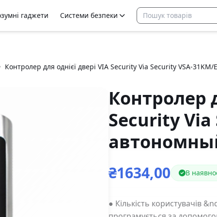
озумні гаджети
Системи безпеки
Контролер для однієї двері VIA Security Via Security VSA-31K
Контролер д
Security Via
автономны
₴1634,00
В наявно
● Кількість користувачів &n
програмується за допомогою