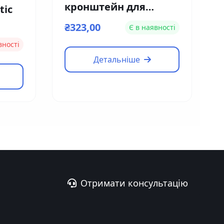
кронштейн для
tic
кріплення замку на
₴323,00
Є в наявності
вузькі двері Yli
вності
Electronic MBK-180NL
Детальніше
Отримати консультацію