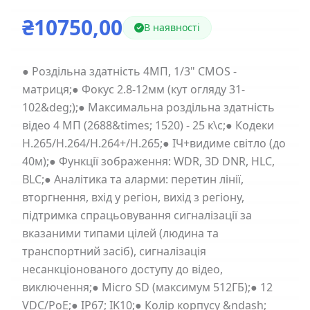
₴10750,00
В наявності
● Роздільна здатність 4МП, 1/3" CMOS -
матриця;● Фокус 2.8-12мм (кут огляду 31-
102&deg;);● Максимальна роздільна здатність
відео 4 МП (2688&times; 1520) - 25 к\с;● Кодеки
H.265/H.264/H.264+/H.265;● ІЧ+видиме світло (до
40м);● Функції зображення: WDR, 3D DNR, HLC,
BLC;● Аналітика та аларми: перетин лінії,
вторгнення, вхід у регіон, вихід з регіону,
підтримка спрацьовування сигналізації за
вказаними типами цілей (людина та
транспортний засіб), сигналізація
несанкціонованого доступу до відео,
виключення;● Micro SD (максимум 512ГБ);● 12
VDC/PoE;● IP67; IK10;● Колір корпусу &ndash;