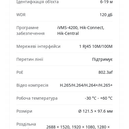
Ідентифікація об'єкта
6-19 м
WDR
120 дБ
Програмне
iVMS-4200, Hik-Connect,
забезпечення
Hik-Central
Мережеві інтерфейси
1 RJ45 10M/100M
Перетин лінії
Підтримує
PoE
802.3af
Відео компресія
H.265/H.264/H.264+/H.265+
Робоча температура
-30 °C - +60 °C
Розміри
Ø 121.5 × 97.6 мм
Роздільна
2688 × 1520, 1920 × 1080, 1280 ×