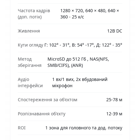
Частота кадрів
1280 × 720, 640 × 480, 640 ×
(доп. потік)
360 - 25 к/с
Живлення
12В DC
Кути огляду
Г: 102° - 31°, В: 54° -17°, Д: 122° - 35°
Метод
MicroSD до 512 Гб , NAS(NFS,
зберігання
SMB/CIFS), (ANR)
Аудіо
1 вх/1 вих, 2х вбудований
інтерфейси
мікрофон
Спостереження за об'єктом
25-78 м
Розпізнавання об'єкту
12-39 м
ROI
1 зона для головного та дод. потоку