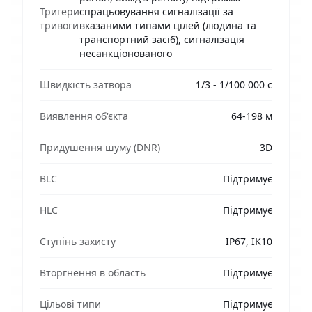
Тригери
спрацьовування сигналізації за
тривоги
вказаними типами цілей (людина та
транспортний засіб), сигналізація
несанкціонованого
Швидкість затвора
1/3 - 1/100 000 с
Виявлення об'єкта
64-198 м
Придушення шуму (DNR)
3D
BLC
Підтримує
HLC
Підтримує
Ступінь захисту
IP67, IK10
Вторгнення в область
Підтримує
Цільові типи
Підтримує