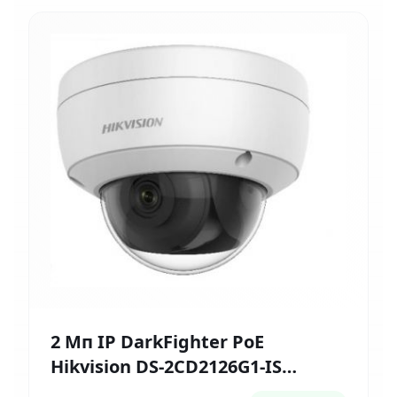
2 Мп IP DarkFighter PoE
Hikvision DS-2CD2126G1-IS
(2.8мм)