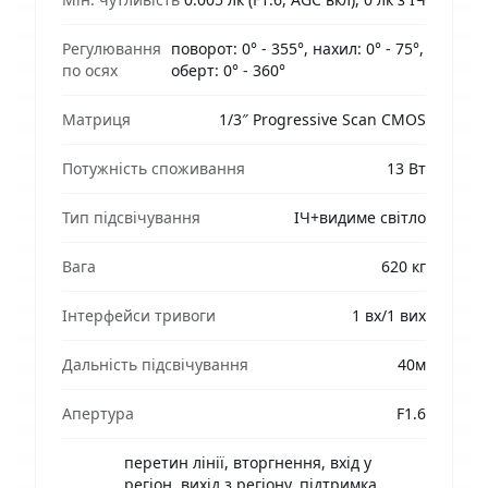
Регулювання
поворот: 0° - 355°, нахил: 0° - 75°,
по осях
оберт: 0° - 360°
Матриця
1/3″ Progressive Scan CMOS
Потужність споживання
13 Вт
Тип підсвічування
ІЧ+видиме світло
Вага
620 кг
Інтерфейси тривоги
1 вх/1 вих
Дальність підсвічування
40м
Апертура
F1.6
перетин лінії, вторгнення, вхід у
регіон, вихід з регіону, підтримка