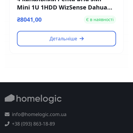
Mini 1U 1HDD WizSense Dahua
DH-XVR5104HE-4KL-I3
₴8041,00
Є в наявності
Детальніше
info@homelogic.com.ua
+38 (093) 863-18-89