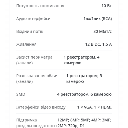
Потужність споживання
10 Вт
Аудіо інтерфейси
1вх/1вих (RCA)
Вхідний потік
80 Мбіт/с
Живлення
12 В DC, 1.5 A
Захист периметра
1 реєстратором, 4
(канали)
камерою
Розпізнавання облич
1 реєстратором, 5
(канали)
камерою
SMD
4 реєстратором, 6 камерою
Інтерфейси відео виходу
1 × VGA, 1 × HDMI
Підтримка
12MP; 8MP; 5MP; 4MP; 3MP;
роздільної здатності
2MP; 720p; D1