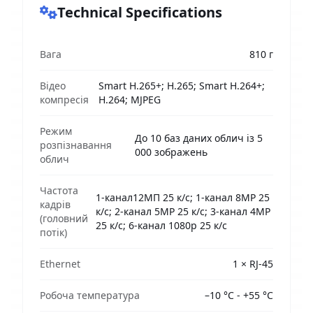
Technical Specifications
Вага
810 г
Відео
Smart H.265+; H.265; Smart H.264+;
компресія
H.264; MJPEG
Режим
До 10 баз даних облич із 5
розпізнавання
000 зображень
облич
Частота
1-канал12МП 25 к/с; 1-канал 8MP 25
кадрів
к/с; 2-канал 5MP 25 к/с; 3-канал 4MP
(головний
25 к/с; 6-канал 1080p 25 к/с
потік)
Ethernet
1 × RJ-45
Робоча температура
–10 °C - +55 °C