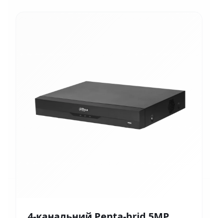
4-канальний Penta-brid 5MP