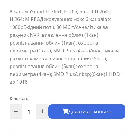
8 каналівSmart H.265+; H.265; Smart H.264+;
H.264; MJPEGДекодування: макс 6 каналів х
1080рВхідний потік 80 Мбіт/сАналітика за
рахунок NVR: виявлення облич (1кан);
розпізнавання облич (1кан); охорона
периметра (1кан); SMD Plus (4кан)Аналітика за
рахунок камери: виявлення облич (5кан);
розпізнавання облич (5кан); охорона
периметра (4кан); SMD Plus&nbsp;(6кан)1 HDD
до 10Тб
Кількість:
Додати до кошика