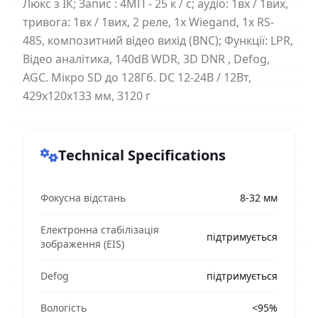
Люкс з ІК; Запис : 4МП - 25 к / с; аудіо: 1вх / 1вих,
тривога: 1вх / 1вих, 2 реле, 1x Wiegand, 1x RS-
485, композитний відео вихід (BNC); Функції: LPR,
Відео аналітика, 140dB WDR, 3D DNR , Defog,
AGC. Мікро SD до 128Гб. DC 12-24В / 12Вт,
429х120х133 мм, 3120 г
Technical Specifications
Фокусна відстань
8-32 мм
Електронна стабілізація
підтримується
зображення (EIS)
Defog
підтримується
Вологість
<95%