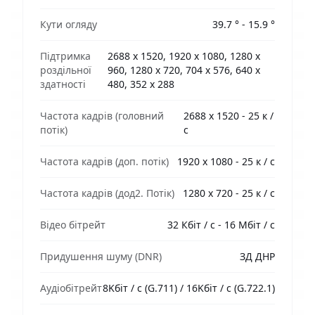
Кути огляду
39.7 ° - 15.9 °
Підтримка
2688 х 1520, 1920 х 1080, 1280 х
роздільної
960, 1280 х 720, 704 х 576, 640 х
здатності
480, 352 х 288
Частота кадрів (головний
2688 х 1520 - 25 к /
потік)
с
Частота кадрів (доп. потік)
1920 х 1080 - 25 к / с
Частота кадрів (дод2. Потік)
1280 х 720 - 25 к / с
Відео бітрейт
32 Кбіт / с - 16 Мбіт / с
Придушення шуму (DNR)
ЗД ДНР
Аудіобітрейт
8Kбіт / с (G.711) / 16Kбіт / с (G.722.1)