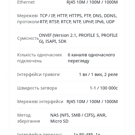
Ethernet
RJ45 10M / 100M / 1000M
Мережеві
TCP / IP, HTTP, HTTPS, FTP, DNS, DDNS,
протоколи
RTP, RTSP, RTCP, NTP, UPnP, IPv6, UDP
ONVIF (Version 2.1, PROFILE S, PROFILE
Сумісність
G), ISAPI, SDK
Кількість одночасних
6 каналів одночасного
підключень
перегляду
Інтерфейси тривоги
1 вх / 1 вих, 2 реле
Швидкість затвора
1-1 / 100 000с
Мережеві інтерфейси
RJ45 10M / 100M / 1000M
Метод
NAS (NFS, SMB / CIFS), ANR,
зберігання
Micro SD
Інтерфейси передачі
1х RS-485, 1х