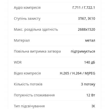
Аудіо компресія
Г.711 / Г.722.1
Ступінь захисту
ІП67, ІК10
Макс. роздільна здатність
2688x1520
Матеріал
метал
Повільна витримка затвора
підтримується
WDR
140 дБ
Відео компресія
H.265 / H.264 / MJPEG
Кількість потоків
3 потоку
Потужність споживання
12 Вт
Тип підсвічування
ІК