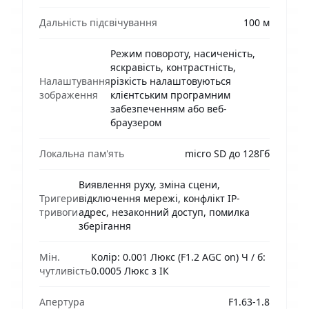
Дальність підсвічування
100 м
Режим повороту, насиченість,
яскравість, контрастність,
Налаштування
різкість налаштовуються
зображення
клієнтським програмним
забезпеченням або веб-
браузером
Локальна пам'ять
micro SD до 128Гб
Виявлення руху, зміна сцени,
Тригери
відключення мережі, конфлікт IP-
тривоги
адрес, незаконний доступ, помилка
зберігання
Мін.
Колір: 0.001 Люкс (F1.2 AGC on) Ч / б:
чутливість
0.0005 Люкс з ІК
Апертура
F1.63-1.8