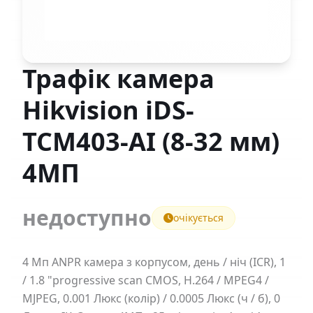
Трафік камера
Hikvision iDS-
TCM403-AI (8-32 мм)
4МП
недоступно
очікується
4 Мп ANPR камера з корпусом, день / ніч (ICR), 1
/ 1.8 "progressive scan CMOS, H.264 / MPEG4 /
MJPEG, 0.001 Люкс (колір) / 0.0005 Люкс (ч / б), 0