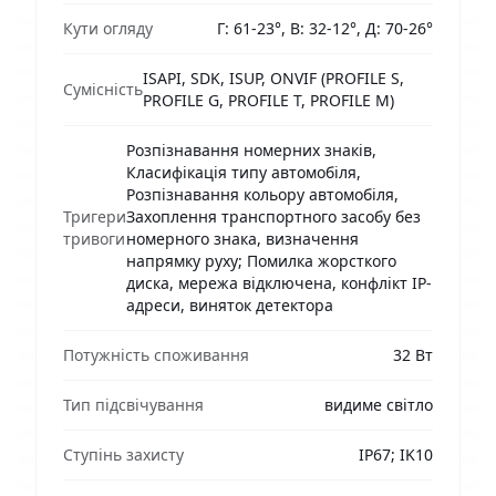
Кути огляду
Г: 61-23°, В: 32-12°, Д: 70-26°
ISAPI, SDK, ISUP, ONVIF (PROFILE S,
Сумісність
PROFILE G, PROFILE T, PROFILE M)
Розпізнавання номерних знаків,
Класифікація типу автомобіля,
Розпізнавання кольору автомобіля,
Тригери
Захоплення транспортного засобу без
тривоги
номерного знака, визначення
напрямку руху; Помилка жорсткого
диска, мережа відключена, конфлікт IP-
адреси, виняток детектора
Потужність споживання
32 Вт
Тип підсвічування
видиме світло
Ступінь захисту
IP67; IK10