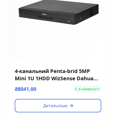
4-канальний Penta-brid 5MP
Mini 1U 1HDD WizSense Dahua
DH-XVR5104HE-4KL-I3
₴8041,00
Є в наявності
Детальніше