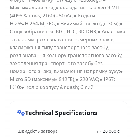
Максимальна роздільна здатність відео 9 МП
(4096 &times; 2160) - 50 к\с;● Кодеки
H.265/H.264/MJPEG;● Видимий світло (до 30м);●
Опції зображення: BLC, HLC, 3D DNR;● Аналітика
та аларми: розпізнавання номерних знаків,
класифікація типу транспортного засобу,
розпізнавання кольору транспортного засобу,
захоплення транспортного засобу без
номерного знака, визначення напрямку руху;●
Micro SD (максимум 512ГБ);● 220 VAC;● IP67;
IK10;● Колір корпусу &ndash; білий
Technical Specifications
Швидкість затвора
7 - 20 000 с