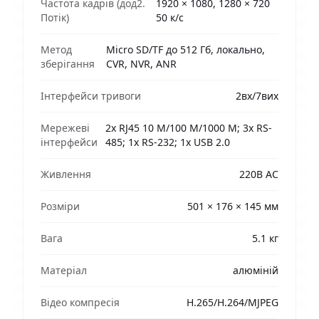
Частота кадрів (дод2.
1920 × 1080, 1280 × 720
Потік)
50 к/с
Метод
Micro SD/TF до 512 Гб, локально,
зберігання
CVR, NVR, ANR
Інтерфейси тривоги
2вх/7вих
Мережеві
2х RJ45 10 M/100 M/1000 M; 3х RS-
інтерфейси
485; 1х RS-232; 1х USB 2.0
Живлення
220В AC
Розміри
501 × 176 × 145 мм
Вага
5.1 кг
Матеріал
алюміній
Відео компресія
H.265/H.264/MJPEG