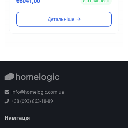
₴8041,00
Є в наявності
Детальніше
info@homelogic.com.ua
+38 (093) 863-18-89
Навігація