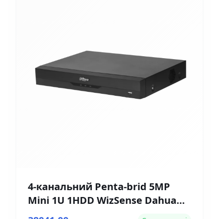
4-канальний Penta-brid 5MP
Mini 1U 1HDD WizSense Dahua
DH-XVR5104HE-4KL-I3