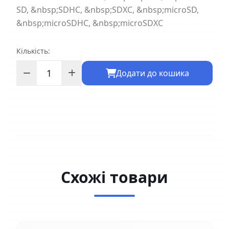
SD, &nbsp;SDHC, &nbsp;SDXC, &nbsp;microSD,
&nbsp;microSDHC, &nbsp;microSDXC
Кількість:
Додати до кошика
Схожі товари